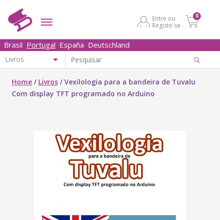
0
Entre ou
Registe-se
Brasil
Portugal
España
Deutschland
Home
/
Livros
/
Vexilologia para a bandeira de Tuvalu
Com display TFT programado no Arduino