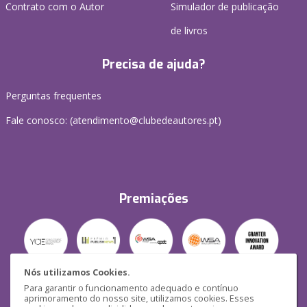
Contrato com o Autor
Simulador de publicação
de livros
Precisa de ajuda?
Perguntas frequentes
Fale conosco: (
atendimento@clubedeautores.pt
)
Premiações
Nós utilizamos Cookies.
Para garantir o funcionamento adequado e contínuo
Segurança
aprimoramento do nosso site, utilizamos cookies. Esses