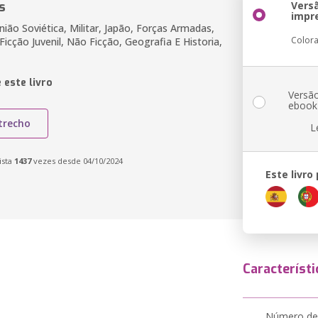
s
Vers
impr
ião Soviética, Militar, Japão, Forças Armadas,
Color
icção Juvenil, Não Ficção, Geografia E Historia,
 este livro
Versã
ebook
trecho
L
ista
1437
vezes desde 04/10/2024
Este livro
Característi
Número de