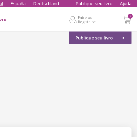
al
España
Deutschland
-
Publique seu livro
Ajuda
0
Entre ou
ivro
Registe-se
Publique seu livro