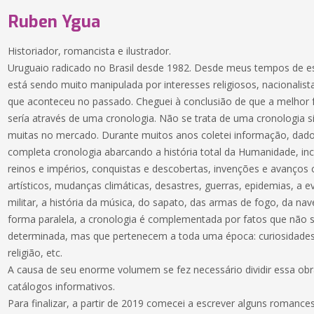
Ruben Ygua
Historiador, romancista e ilustrador.
Uruguaio radicado no Brasil desde 1982. Desde meus tempos de es
está sendo muito manipulada por interesses religiosos, nacionali
que aconteceu no passado. Cheguei à conclusião de que a melhor f
sería através de uma cronologia. Não se trata de uma cronologia s
muitas no mercado. Durante muitos anos coletei informação, dado
completa cronologia abarcando a história total da Humanidade, inc
reinos e impérios, conquistas e descobertas, invenções e avanços c
artísticos, mudanças climáticas, desastres, guerras, epidemias, a e
militar, a história da música, do sapato, das armas de fogo, da nav
forma paralela, a cronologia é complementada por fatos que não
determinada, mas que pertenecem a toda uma época: curiosidades 
religião, etc.
A causa de seu enorme volumem se fez necessário dividir essa obra 
catálogos informativos.
Para finalizar, a partir de 2019 comecei a escrever alguns romances