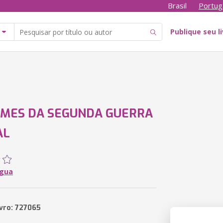
Brasil
Portug
Publique seu l
RMES DA SEGUNDA GUERRA
AL
Ygua
ivro: 727065