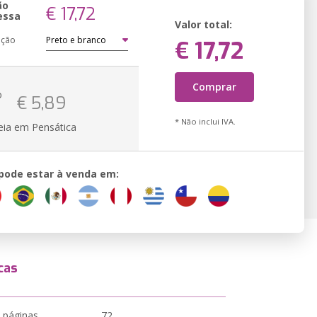
ão
€ 17,72
essa
Valor total:
ação
€ 17,72
Comprar
o
€ 5,89
* Não inclui IVA.
eia em Pensática
 pode estar à venda em:
cas
 páginas
72