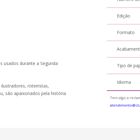
Edição
Formato
Acabamen
mes usados durante a Segunda
Tipo de pa
Idioma
lustradores, roteiristas,
u, são apaixonados pela história
Tem algo a reclam
atendimento@clu