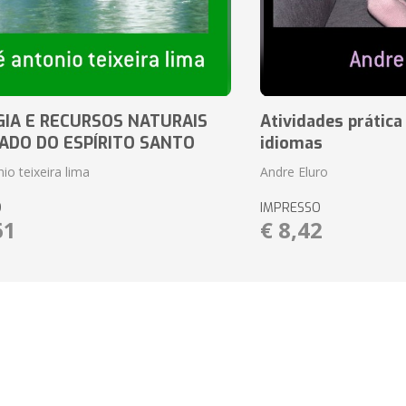
IA E RECURSOS NATURAIS
Atividades prática
ADO DO ESPÍRITO SANTO
idiomas
io teixeira lima
Andre Eluro
O
IMPRESSO
61
€ 8,42