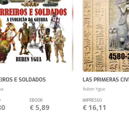
IROS E SOLDADOS
LAS PRIMERAS CIV
ua
Ruben Ygua
O
EBOOK
IMPRESSO
80
€ 5,89
€ 16,11