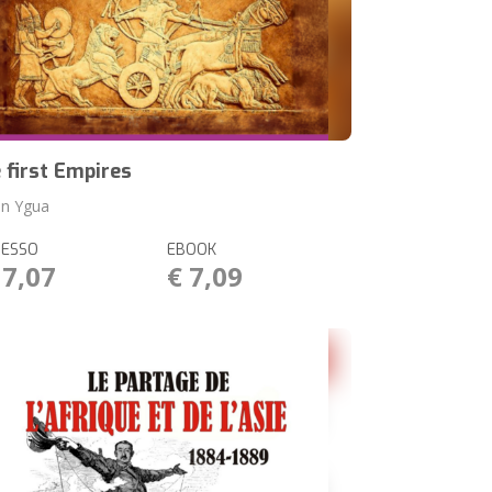
 first Empires
n Ygua
RESSO
EBOOK
17,07
€ 7,09