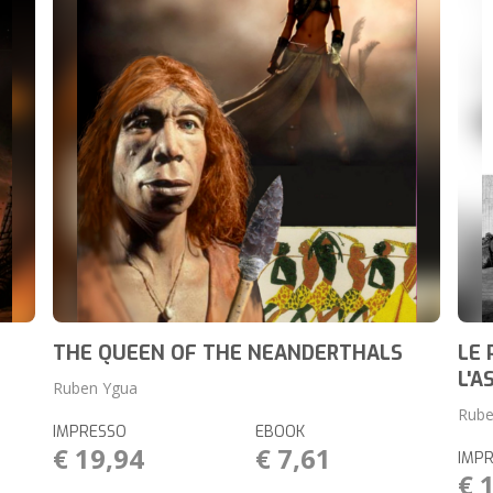
THE QUEEN OF THE NEANDERTHALS
LE 
L'A
Ruben Ygua
Rube
IMPRESSO
EBOOK
€ 19,94
€ 7,61
IMP
€ 