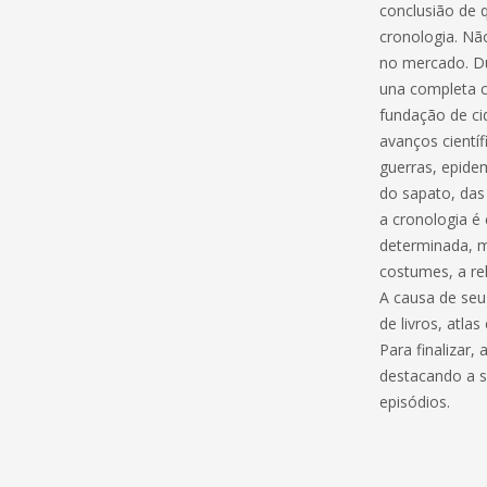
conclusião de 
cronologia. Nã
no mercado. Du
una completa c
fundação de ci
avanços científ
guerras, epidem
do sapato, das
a cronologia 
determinada, m
costumes, a rel
A causa de seu
de livros, atla
Para finalizar,
destacando a s
episódios.