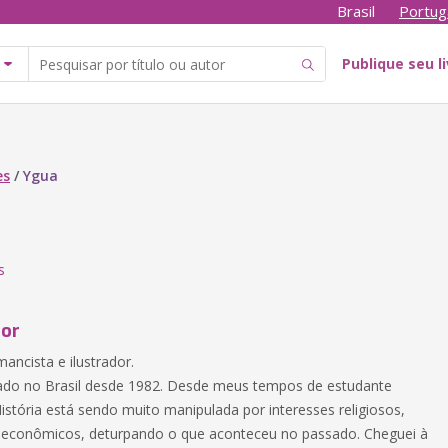
Brasil
Portug
Publique seu l
es
/
Ygua
s
tor
mancista e ilustrador.
ado no Brasil desde 1982. Desde meus tempos de estudante
istória está sendo muito manipulada por interesses religiosos,
e econômicos, deturpando o que aconteceu no passado. Cheguei à