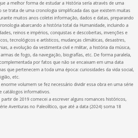
que a melhor forma de estudar a História sería através de uma
o se trata de uma cronologia simplificada das que existem muitas
rante muitos anos coletei informação, dados e datas, preparando
ronologia abarcando a história total da Humanidade, incluindo a
dades, reinos e impérios, conquistas e descobertas, invenções e
icos, tecnológicos e artísticos, mudanças climáticas, desastres,
ias, a evolução da vestimenta civil e militar, a história da música,
 armas de fogo, da navegação, biografías, etc. De forma paralela,
é complementada por fatos que não se encaixam em uma data
as que pertenecem a toda uma época: curiosidades da vida social,
igião, etc.
 enorme volumem se fez necessário dividir essa obra en uma série
s e catálogos informativos.
 a partir de 2019 comecei a escrever alguns romances históricos,
érie Aventuras no Paleolítico, que até a data (2024) soma 18