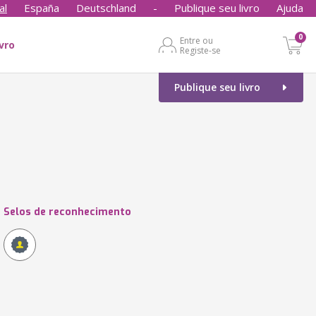
al
España
Deutschland
-
Publique seu livro
Ajuda
0
Entre ou
ivro
Registe-se
Publique seu livro
Selos de reconhecimento