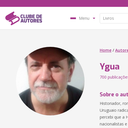
Menu
Home
/
Autor
Ygua
700 publicaçõe
Sobre o au
Historiador, ro
Uruguaio radic
percebi que a H
nacionalistas 