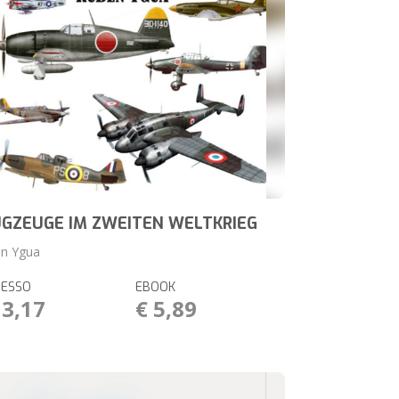
GZEUGE IM ZWEITEN WELTKRIEG
n Ygua
RESSO
EBOOK
13,17
€ 5,89