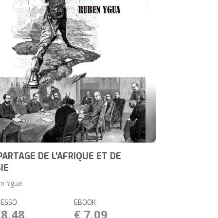
PARTAGE DE L'AFRIQUE ET DE
SIE
n Ygua
RESSO
EBOOK
18,48
€ 7,09