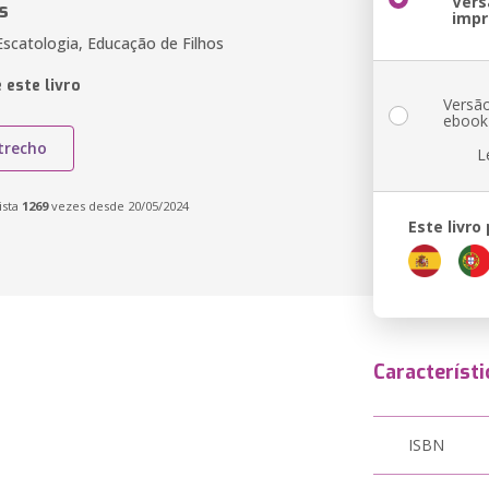
Vers
s
impr
Escatologia, Educação de Filhos
 este livro
Versã
ebook
trecho
L
ista
1269
vezes desde 20/05/2024
Este livro
Característi
ISBN