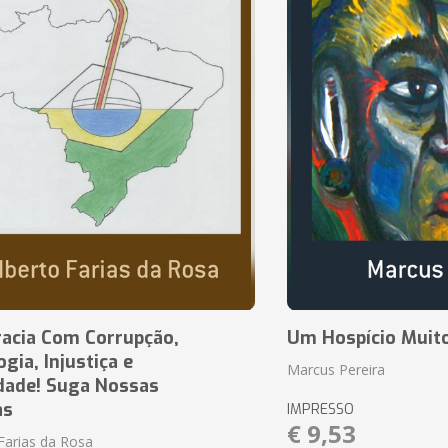
acia Com Corrupção,
Um Hospício Muito
ia, Injustiça e
Marcus Pereira
dade! Suga Nossas
as
IMPRESSO
€ 9,53
Farias da Rosa