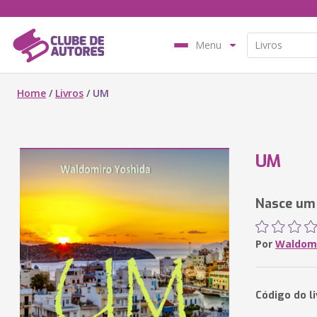
Menu
Home
/
Livros
/
UM
UM
Nasce um 
Por
Waldomi
Código do l