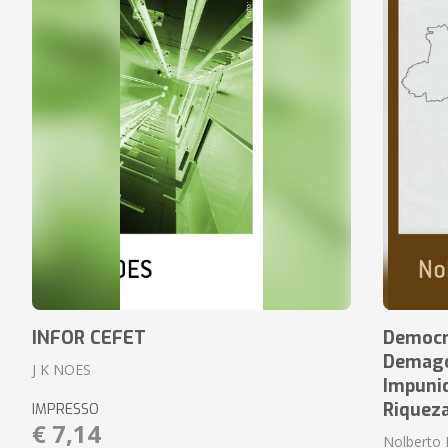
INFOR CEFET
Democr
Demagog
J K NOES
Impuni
Riquez
IMPRESSO
€ 7,14
Nolberto 