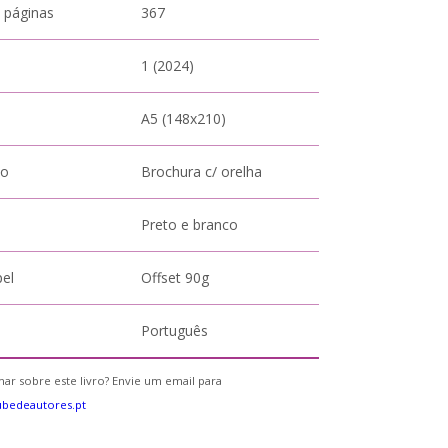
 páginas
367
1 (2024)
A5 (148x210)
to
Brochura c/ orelha
Preto e branco
pel
Offset 90g
Português
ar sobre este livro? Envie um email para
bedeautores.pt