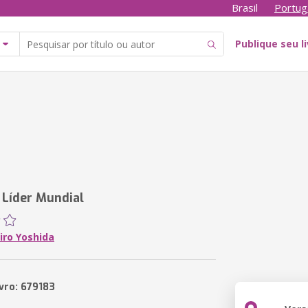
Brasil
Portug
Publique seu l
Líder Mundial
ro Yoshida
ivro: 679183