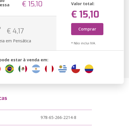
ão
€ 15,10
Valor total:
essa
€ 15,10
o
Comprar
€ 4,17
eia em Pensática
* Não inclui IVA.
 pode estar à venda em:
cas
978-65-266-2214-8