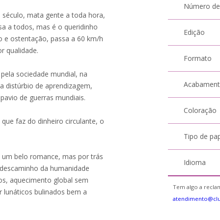
Número de
o século, mata gente a toda hora,
sa a todos, mas é o queridinho
Edição
o e ostentação, passa a 60 km/h
or qualidade.
Formato
pela sociedade mundial, na
Acabamen
a distúrbio de aprendizagem,
 pavio de guerras mundiais.
Coloração
ue faz do dinheiro circulante, o
Tipo de pa
a um belo romance, mas por trás
Idioma
 o descaminho da humanidade
tos, aquecimento global sem
Tem algo a reclam
r lunáticos bulinados bem a
atendimento@clu