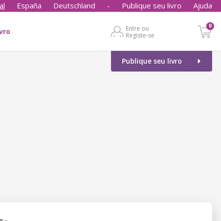
al
España
Deutschland
-
Publique seu livro
Ajuda
0
Entre ou
ivro
Registe-se
Publique seu livro