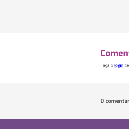
Coment
Faça o
login
dei
0 comentár