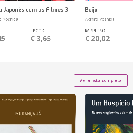
a Japonês com os Filmes 3
Beiju
o Yoshida
Akihiro Yoshida
O
EBOOK
IMPRESSO
45
€ 3,65
€ 20,02
Ver a lista completa