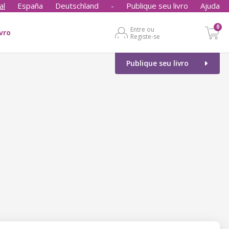
al
España
Deutschland
-
Publique seu livro
Ajuda
0
Entre ou
ivro
Registe-se
Publique seu livro