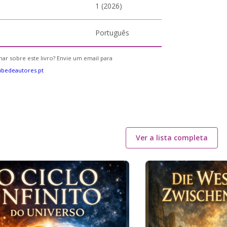
1 (2026)
Português
ar sobre este livro? Envie um email para
bedeautores.pt
Ver a lista completa