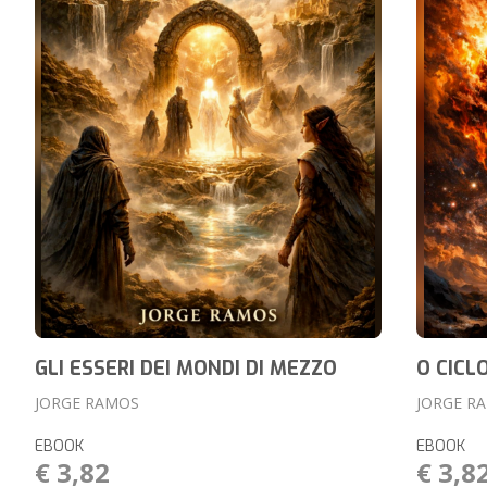
GLI ESSERI DEI MONDI DI MEZZO
O CICL
JORGE RAMOS
JORGE R
EBOOK
EBOOK
€ 3,82
€ 3,8