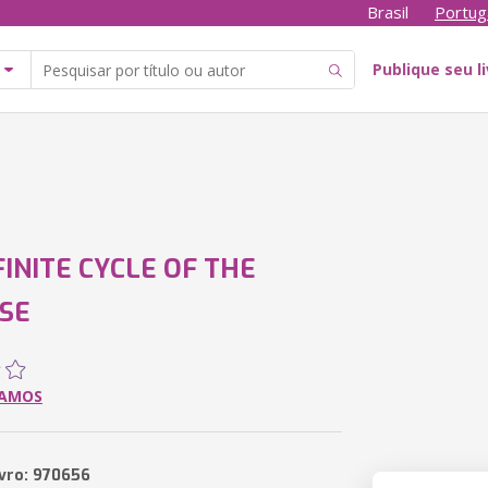
Brasil
Portug
Publique seu l
FINITE CYCLE OF THE
SE
RAMOS
ivro: 970656