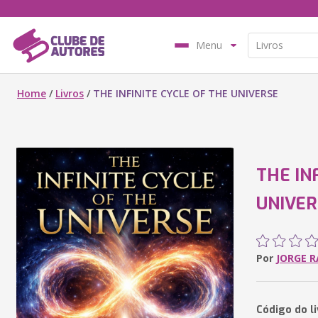
Menu
Home
/
Livros
/
THE INFINITE CYCLE OF THE UNIVERSE
THE IN
UNIVER
Por
JORGE 
Código do l