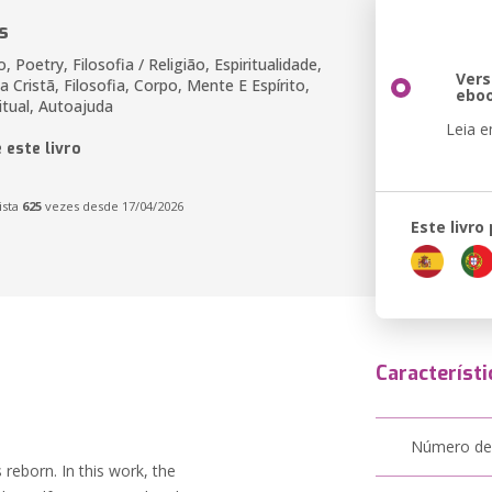
s
 Poetry, Filosofia / Religião, Espiritualidade,
Ver
da Cristã, Filosofia, Corpo, Mente E Espírito,
ebo
itual, Autoajuda
Leia 
 este livro
ista
625
vezes desde 17/04/2026
Este livro
Característi
Número de
 reborn. In this work, the