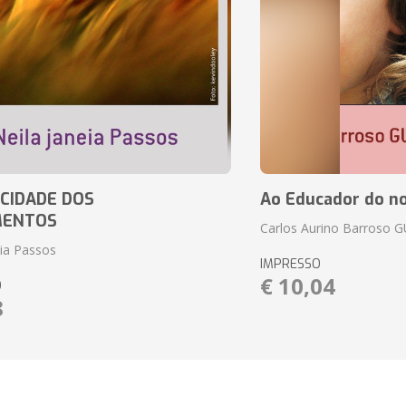
CIDADE DOS
Ao Educador do no
MENTOS
Carlos Aurino Barroso 
eia Passos
IMPRESSO
€ 10,04
O
8