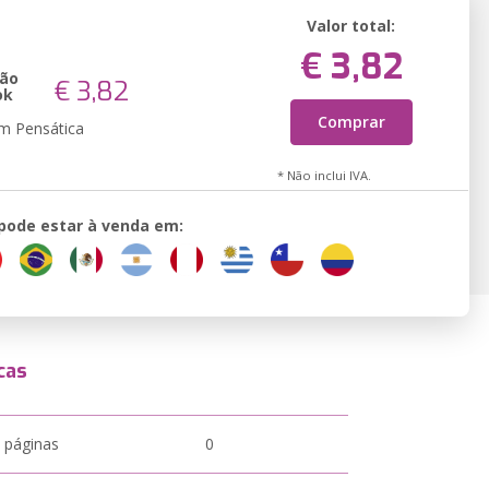
Valor total:
€ 3,82
são
€ 3,82
ok
Comprar
em Pensática
* Não inclui IVA.
 pode estar à venda em:
cas
 páginas
0