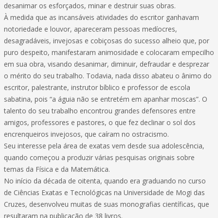
desanimar os esforçados, minar e destruir suas obras.
À medida que as incansáveis atividades do escritor ganhavam
notoriedade e louvor, apareceram pessoas medíocres,
desagradáveis, invejosas e cobiçosas do sucesso alheio que, por
puro despeito, manifestaram animosidade e colocaram empecilho
em sua obra, visando desanimar, diminuir, defraudar e desprezar
o mérito do seu trabalho. Todavia, nada disso abateu o ânimo do
escritor, palestrante, instrutor bíblico e professor de escola
sabatina, pois “a águia não se entretém em apanhar moscas”. O
talento do seu trabalho encontrou grandes defensores entre
amigos, professores e pastores, o que fez declinar o sol dos
encrenqueiros invejosos, que caíram no ostracismo.
Seu interesse pela área de exatas vem desde sua adolescência,
quando começou a produzir várias pesquisas originais sobre
temas da Física e da Matemática.
No início da década de oitenta, quando era graduando no curso
de Ciências Exatas e Tecnológicas na Universidade de Mogi das
Cruzes, desenvolveu muitas de suas monografias científicas, que
resultaram na publicação de 38 livros.