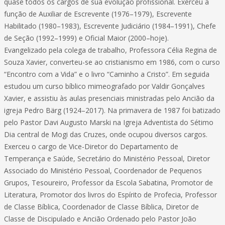
quase todos os cargos de sua evolução profissional. Exerceu a
função de Auxiliar de Escrevente (1976–1979), Escrevente
Habilitado (1980–1983), Escrevente Judiciário (1984–1991), Chefe
de Seção (1992–1999) e Oficial Maior (2000–hoje).
Evangelizado pela colega de trabalho, Professora Célia Regina de
Souza Xavier, converteu-se ao cristianismo em 1986, com o curso
“Encontro com a Vida” e o livro “Caminho a Cristo”. Em seguida
estudou um curso bíblico mimeografado por Valdir Gonçalves
Xavier, e assistiu às aulas presenciais ministradas pelo Ancião da
igreja Pedro Bärg (1924–2017). Na primavera de 1987 foi batizado
pelo Pastor Davi Augusto Marski na Igreja Adventista do Sétimo
Dia central de Mogi das Cruzes, onde ocupou diversos cargos.
Exerceu o cargo de Vice-Diretor do Departamento de
Temperança e Saúde, Secretário do Ministério Pessoal, Diretor
Associado do Ministério Pessoal, Coordenador de Pequenos
Grupos, Tesoureiro, Professor da Escola Sabatina, Promotor de
Literatura, Promotor dos livros do Espírito de Profecia, Professor
de Classe Bíblica, Coordenador de Classe Bíblica, Diretor de
Classe de Discipulado e Ancião Ordenado pelo Pastor João