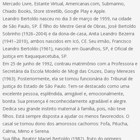
Mercado Livre, Estante Virtual, Americanas.com, Submarino,
Chiado Books, Store streetlib, Google Play e Apple.
Leandro Bertoldo nasceu no dia 3 de março de 1959, na cidade
de São Paulo, SP. É filho do Mestre Geral de Obras, José Bertoldo
Sobrinho (1926–2004) e da dona-de-casa, Anita Leandro Bezerra
(1941–2010), ambos nascidos em Icó, CE. Seu irmão, Francisco
Leandro Bertoldo (1961), nascido em Guarulhos, SP, é Oficial de
Justiça em Itaquaquecetuba, SP.
Em 25 de junho de 1992, contraiu matrimônio com a Professora e
Secretária da Escola Modelo de Mogi das Cruzes, Daisy Menezes
(1963). Posteriormente, ela se tornou funcionária do Tribunal de
Justiça do Estado de São Paulo. Tem-se destacado como uma
excelente pessoa, esplêndida, amigável e, emocionalmente,
bonita. Sua presença é reconhecidamente agradável e alegre.
Dedica seu grande instinto maternal à família, pois, não teve
filhos. Está sempre disposta a ajudar os menos favorecidos. O
casal se tornou dono dos amorosos cachorros: Fofa, Pitucha,
Calma, Mimo e Serena.
Sua filha, Beatriz Maciel Bertoldo (1982), fruto do primeiro