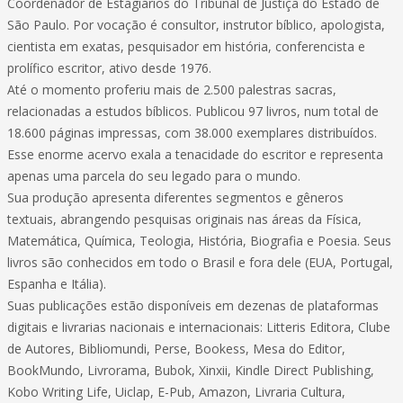
Coordenador de Estagiários do Tribunal de Justiça do Estado de
São Paulo. Por vocação é consultor, instrutor bíblico, apologista,
cientista em exatas, pesquisador em história, conferencista e
prolífico escritor, ativo desde 1976.
Até o momento proferiu mais de 2.500 palestras sacras,
relacionadas a estudos bíblicos. Publicou 97 livros, num total de
18.600 páginas impressas, com 38.000 exemplares distribuídos.
Esse enorme acervo exala a tenacidade do escritor e representa
apenas uma parcela do seu legado para o mundo.
Sua produção apresenta diferentes segmentos e gêneros
textuais, abrangendo pesquisas originais nas áreas da Física,
Matemática, Química, Teologia, História, Biografia e Poesia. Seus
livros são conhecidos em todo o Brasil e fora dele (EUA, Portugal,
Espanha e Itália).
Suas publicações estão disponíveis em dezenas de plataformas
digitais e livrarias nacionais e internacionais: Litteris Editora, Clube
de Autores, Bibliomundi, Perse, Bookess, Mesa do Editor,
BookMundo, Livrorama, Bubok, Xinxii, Kindle Direct Publishing,
Kobo Writing Life, Uiclap, E-Pub, Amazon, Livraria Cultura,