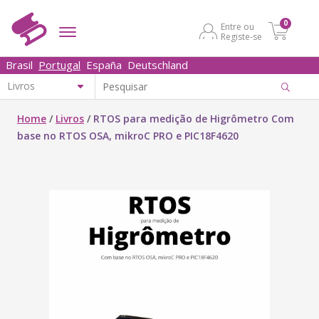
0
Entre ou
Registe-se
Brasil
Portugal
España
Deutschland
Home
/
Livros
/
RTOS para medição de Higrômetro Com
base no RTOS OSA, mikroC PRO e PIC18F4620