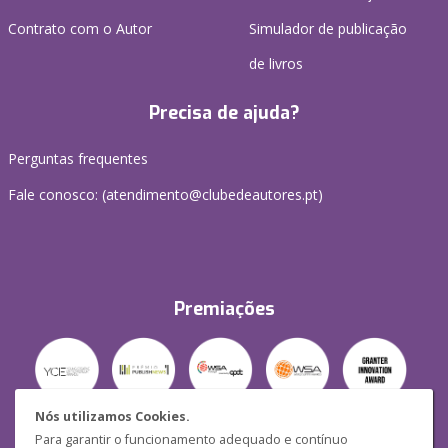
Contrato com o Autor
Simulador de publicação
de livros
Precisa de ajuda?
Perguntas frequentes
Fale conosco: (
atendimento@clubedeautores.pt
)
Premiações
Nós utilizamos Cookies.
Para garantir o funcionamento adequado e contínuo
Segurança