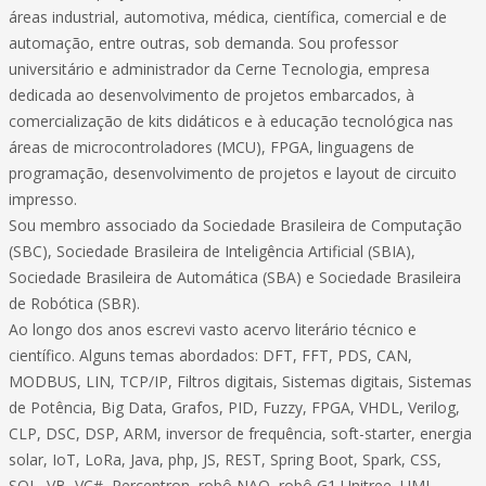
áreas industrial, automotiva, médica, científica, comercial e de
automação, entre outras, sob demanda. Sou professor
universitário e administrador da Cerne Tecnologia, empresa
dedicada ao desenvolvimento de projetos embarcados, à
comercialização de kits didáticos e à educação tecnológica nas
áreas de microcontroladores (MCU), FPGA, linguagens de
programação, desenvolvimento de projetos e layout de circuito
impresso.
Sou membro associado da Sociedade Brasileira de Computação
(SBC), Sociedade Brasileira de Inteligência Artificial (SBIA),
Sociedade Brasileira de Automática (SBA) e Sociedade Brasileira
de Robótica (SBR).
Ao longo dos anos escrevi vasto acervo literário técnico e
científico. Alguns temas abordados: DFT, FFT, PDS, CAN,
MODBUS, LIN, TCP/IP, Filtros digitais, Sistemas digitais, Sistemas
de Potência, Big Data, Grafos, PID, Fuzzy, FPGA, VHDL, Verilog,
CLP, DSC, DSP, ARM, inversor de frequência, soft-starter, energia
solar, IoT, LoRa, Java, php, JS, REST, Spring Boot, Spark, CSS,
SQL, VB, VC#, Perceptron, robô NAO, robô G1 Unitree, UML,