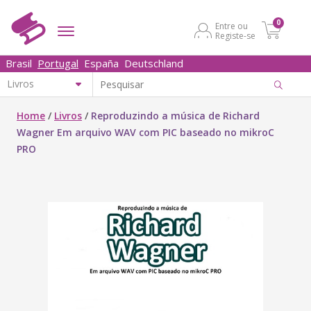
0
Entre ou
Registe-se
Brasil
Portugal
España
Deutschland
Home
/
Livros
/
Reproduzindo a música de Richard
Wagner Em arquivo WAV com PIC baseado no mikroC
PRO