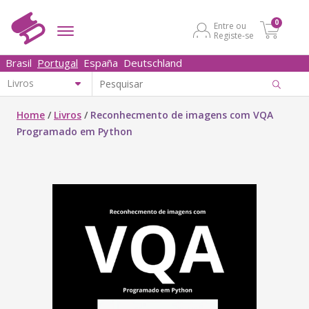
0
Entre ou
Registe-se
Brasil
Portugal
España
Deutschland
Home
/
Livros
/
Reconhecmento de imagens com VQA
Programado em Python