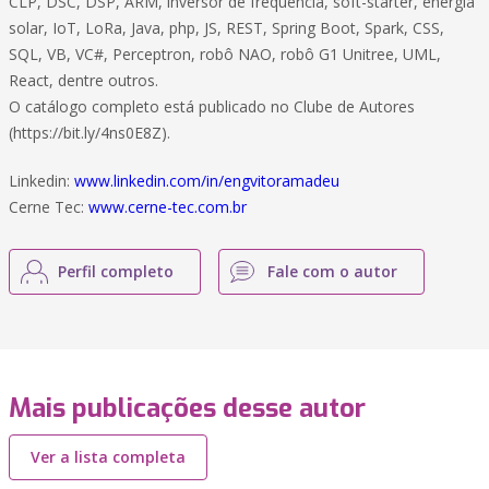
CLP, DSC, DSP, ARM, inversor de frequência, soft-starter, energia
solar, IoT, LoRa, Java, php, JS, REST, Spring Boot, Spark, CSS,
SQL, VB, VC#, Perceptron, robô NAO, robô G1 Unitree, UML,
React, dentre outros.
O catálogo completo está publicado no Clube de Autores
(https://bit.ly/4ns0E8Z).
Linkedin:
www.linkedin.com/in/engvitoramadeu
Cerne Tec:
www.cerne-tec.com.br
Perfil completo
Fale com o autor
Mais publicações desse autor
Ver a lista completa