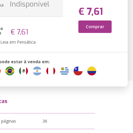
Indisponível
sa
€ 7,61
Comprar
ão
€ 7,61
k
Leia em Pensática
 pode estar à venda em:
cas
 páginas
36