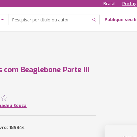
Brasil
Portug
Publique seu l
s com Beaglebone Parte III
madeu Souza
ivro: 189944