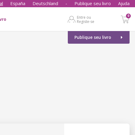
al
España
Deutschland
-
Publique seu livro
Ajuda
0
Entre ou
ivro
Registe-se
Publique seu livro