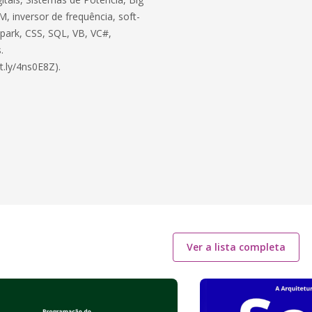
, inversor de frequência, soft-
 Spark, CSS, SQL, VB, VC#,
.
t.ly/4ns0E8Z).
Ver a lista completa