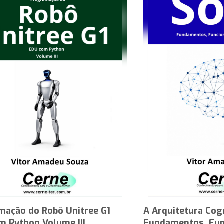
mação do Robô Unitree G1
A Arquitetura Cog
m Python Volume III
Fundamentos, Fun