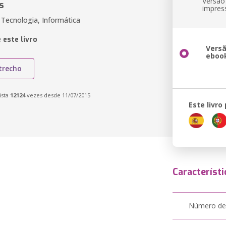
Versão
s
impres
 Tecnologia, Informática
 este livro
Vers
eboo
trecho
ista
12124
vezes desde 11/07/2015
Este livro
Característi
Número de