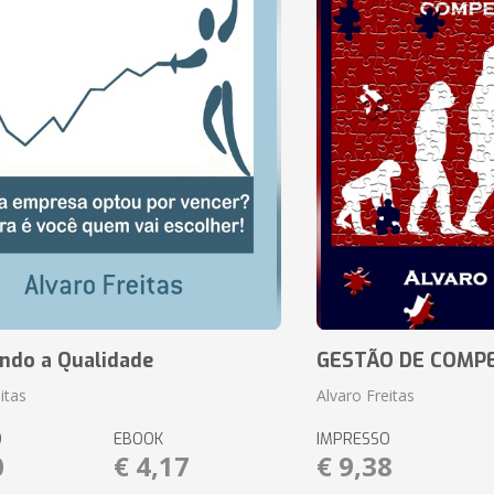
ando a Qualidade
GESTÃO DE COMP
itas
Alvaro Freitas
O
EBOOK
IMPRESSO
0
€ 4,17
€ 9,38