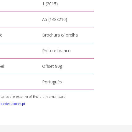
1 (2015)
A5 (148x210)
to
Brochura c/ orelha
Preto e branco
pel
Offset 80g
Português
ar sobre este livro? Envie um email para
bedeautores.pt