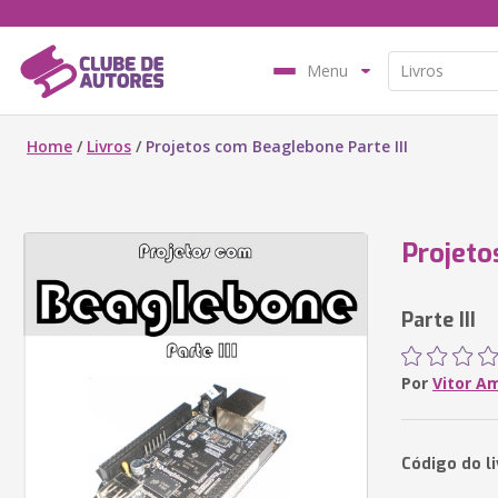
Menu
Home
/
Livros
/
Projetos com Beaglebone Parte III
Projeto
Parte III
Por
Vitor A
Código do l