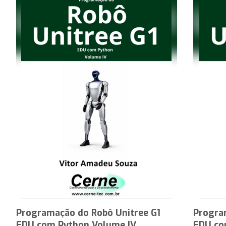
Programação do Robô Unitree G1
Progra
EDU com Python Volume IV
EDU co