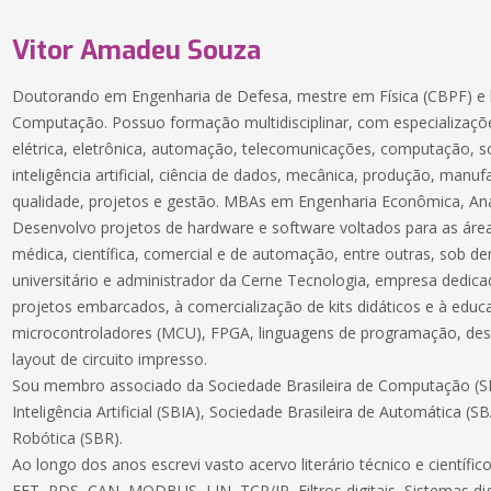
Vitor Amadeu Souza
Doutorando em Engenharia de Defesa, mestre em Física (CBPF) e 
Computação. Possuo formação multidisciplinar, com especializaçõe
elétrica, eletrônica, automação, telecomunicações, computação, 
inteligência artificial, ciência de dados, mecânica, produção, manuf
qualidade, projetos e gestão. MBAs em Engenharia Econômica, Aná
Desenvolvo projetos de hardware e software voltados para as áreas
médica, científica, comercial e de automação, entre outras, sob 
universitário e administrador da Cerne Tecnologia, empresa dedic
projetos embarcados, à comercialização de kits didáticos e à educ
microcontroladores (MCU), FPGA, linguagens de programação, des
layout de circuito impresso.
Sou membro associado da Sociedade Brasileira de Computação (SB
Inteligência Artificial (SBIA), Sociedade Brasileira de Automática (S
Robótica (SBR).
Ao longo dos anos escrevi vasto acervo literário técnico e científ
FFT, PDS, CAN, MODBUS, LIN, TCP/IP, Filtros digitais, Sistemas dig