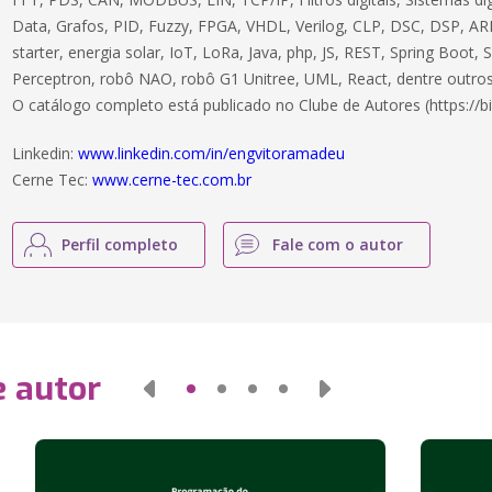
Data, Grafos, PID, Fuzzy, FPGA, VHDL, Verilog, CLP, DSC, DSP, ARM
starter, energia solar, IoT, LoRa, Java, php, JS, REST, Spring Boot,
Perceptron, robô NAO, robô G1 Unitree, UML, React, dentre outros
O catálogo completo está publicado no Clube de Autores (https://bi
Linkedin:
www.linkedin.com/in/engvitoramadeu
Cerne Tec:
www.cerne-tec.com.br
Perfil completo
Fale com o autor
e autor