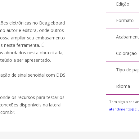
Edição
Formato
ações eletrônicas no Beagleboard
o autor e editora, onde outros
Acabamen
 possa ampliar seu embasamento
es nesta ferramenta. É
os abordados nesta obra citada,
Coloração
teúdo a ser apresentado.
Tipo de pa
ração de sinal senoidal com DDS
Idioma
, onde os recursos para testar os
Tem algo a reclam
onexões disponíveis na lateral
atendimento@clu
.com.br.