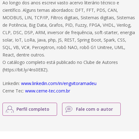
Ao longo dos anos escrevi vasto acervo literário técnico e
científico. Alguns temas abordados: DFT, FFT, PDS, CAN,
MODBUS, LIN, TCP/IP, Filtros digitais, Sistemas digitais, Sistemas
de Potência, Big Data, Grafos, PID, Fuzzy, FPGA, VHDL, Verilog,
CLP, DSC, DSP, ARM, inversor de frequência, soft-starter, energia
solar, IoT, LoRa, Java, php, JS, REST, Spring Boot, Spark, CSS,
SQL, VB, VC#, Perceptron, robô NAO, robô G1 Unitree, UML,
React, dentre outros.
O catálogo completo está publicado no Clube de Autores
(https://bit.ly/4ns0E8Z).
Linkedin:
www.linkedin.com/in/engvitoramadeu
Cerne Tec:
www.cerne-tec.com.br
Perfil completo
Fale com o autor