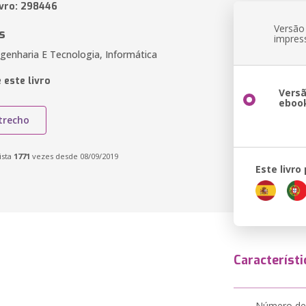
ivro: 298446
Versão
s
impres
genharia E Tecnologia, Informática
 este livro
Vers
eboo
trecho
ista
1771
vezes desde 08/09/2019
Este livro
Característi
Número de