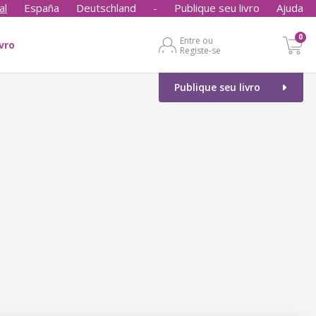
al
España
Deutschland
-
Publique seu livro
Ajuda
0
Entre ou
ivro
Registe-se
Publique seu livro