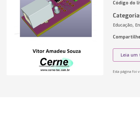
Código do l
Categoria
Educação, En
Compartilhe
Leia um 
Esta página foi v