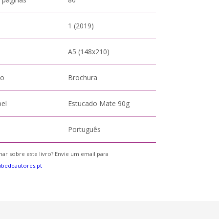
1 (2019)
A5 (148x210)
to
Brochura
pel
Estucado Mate 90g
Português
ar sobre este livro? Envie um email para
bedeautores.pt