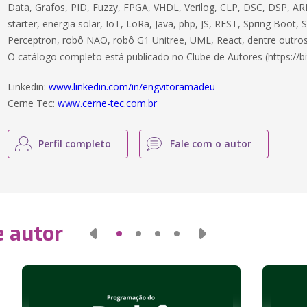
Data, Grafos, PID, Fuzzy, FPGA, VHDL, Verilog, CLP, DSC, DSP, ARM
starter, energia solar, IoT, LoRa, Java, php, JS, REST, Spring Boot,
Perceptron, robô NAO, robô G1 Unitree, UML, React, dentre outros
O catálogo completo está publicado no Clube de Autores (https://bi
Linkedin:
www.linkedin.com/in/engvitoramadeu
Cerne Tec:
www.cerne-tec.com.br
Perfil completo
Fale com o autor
e autor