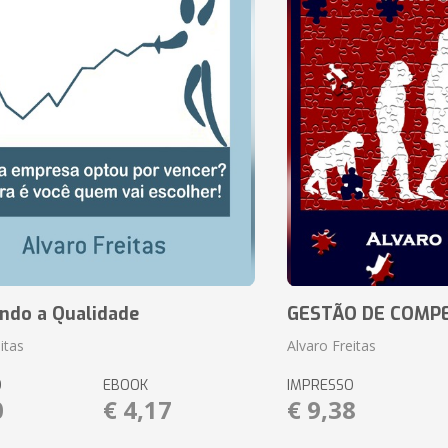
ando a Qualidade
GESTÃO DE COMP
itas
Alvaro Freitas
O
EBOOK
IMPRESSO
0
€ 4,17
€ 9,38