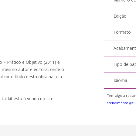
Edição
Formato
Acabamen
o – Prático e Objetivo (2011) e
Tipo de pa
 mesmo autor e editora, onde o
icar o título desta obra na tela
Idioma
Tem algo a reclam
 tal kit está à venda no site
atendimento@clu