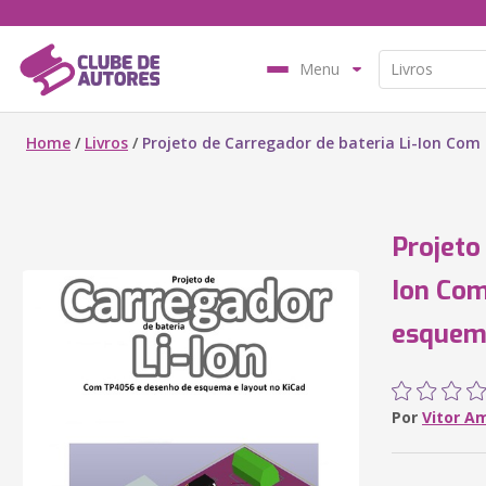
Menu
Home
/
Livros
/
Projeto de Carregador de bateria Li-Ion Co
Projeto
Ion Co
esquema
Por
Vitor A