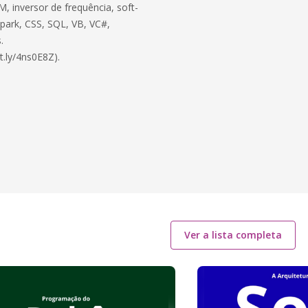
, inversor de frequência, soft-
 Spark, CSS, SQL, VB, VC#,
.
t.ly/4ns0E8Z).
Ver a lista completa