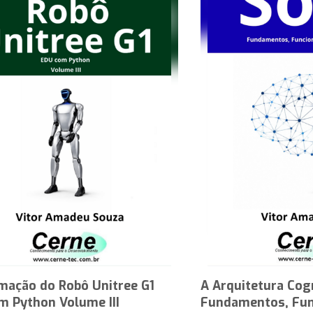
mação do Robô Unitree G1
A Arquitetura Cog
m Python Volume III
Fundamentos, Fun