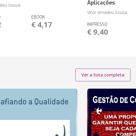
Aplicações
adeu Souza
Vitor Amadeu Souza
O
EBOOK
2
€ 4,17
IMPRESSO
€ 9,40
Ver a lista completa