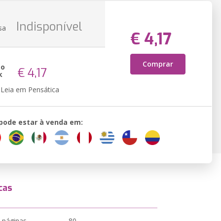
Indisponível
sa
€ 4,17
Comprar
ão
€ 4,17
k
Leia em Pensática
 pode estar à venda em:
cas
 páginas
80