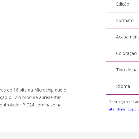
Edição
Formato
Acabamen
Coloração
Tipo de pa
Idioma
res de 16 bits da Microchip que é
ção o livro procura apresentar
Tem algo a reclam
controlador PIC24 com base na
atendimento@clu