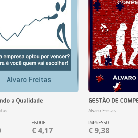
ando a Qualidade
GESTÃO DE COMP
itas
Alvaro Freitas
O
EBOOK
IMPRESSO
0
€ 4,17
€ 9,38