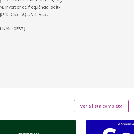
, inversor de frequência, soft-
 Spark, CSS, SQL, VB, VC#,
.
t.ly/4ns0E8Z).
Ver a lista completa