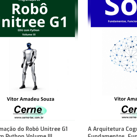
mação do Robô Unitree G1
A Arquitetura Cog
m Python Volume III
Fundamentos, Fun