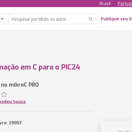
Brasil
Portug
Publique seu l
ação em C para o PIC24
 no mikroC PRO
madeu Souza
ivro: 29057