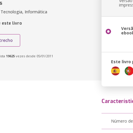
Versão
s
impres
 Tecnologia, Informática
 este livro
Vers
eboo
trecho
ista
19625
vezes desde 05/01/2011
Este livro
Característi
Número de