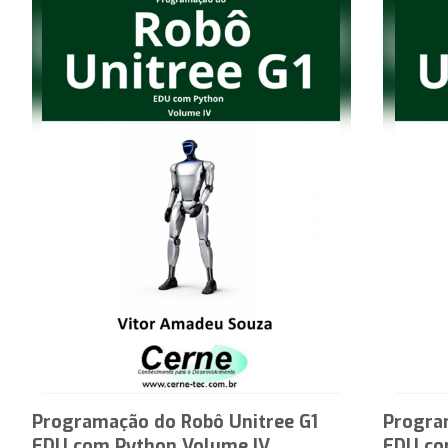
Programação do Robô Unitree G1
Progra
EDU com Python Volume IV
EDU co