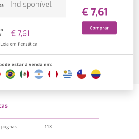
Indisponível
sa
€ 7,61
Comprar
ão
€ 7,61
k
Leia em Pensática
 pode estar à venda em:
cas
 páginas
118