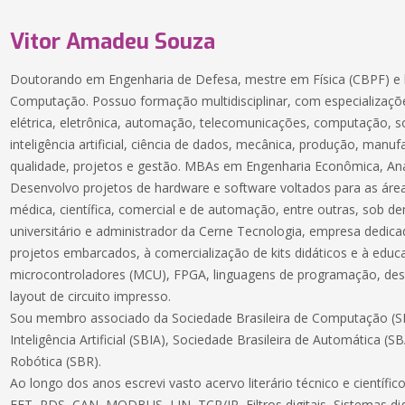
Vitor Amadeu Souza
Doutorando em Engenharia de Defesa, mestre em Física (CBPF) e 
Computação. Possuo formação multidisciplinar, com especializaçõe
elétrica, eletrônica, automação, telecomunicações, computação, 
inteligência artificial, ciência de dados, mecânica, produção, manuf
qualidade, projetos e gestão. MBAs em Engenharia Econômica, Aná
Desenvolvo projetos de hardware e software voltados para as áreas
médica, científica, comercial e de automação, entre outras, sob 
universitário e administrador da Cerne Tecnologia, empresa dedic
projetos embarcados, à comercialização de kits didáticos e à educ
microcontroladores (MCU), FPGA, linguagens de programação, des
layout de circuito impresso.
Sou membro associado da Sociedade Brasileira de Computação (SB
Inteligência Artificial (SBIA), Sociedade Brasileira de Automática (S
Robótica (SBR).
Ao longo dos anos escrevi vasto acervo literário técnico e científ
FFT, PDS, CAN, MODBUS, LIN, TCP/IP, Filtros digitais, Sistemas dig