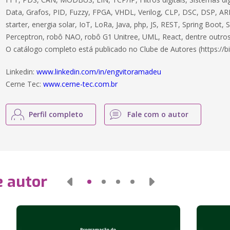
Data, Grafos, PID, Fuzzy, FPGA, VHDL, Verilog, CLP, DSC, DSP, ARM
starter, energia solar, IoT, LoRa, Java, php, JS, REST, Spring Boot,
Perceptron, robô NAO, robô G1 Unitree, UML, React, dentre outros
O catálogo completo está publicado no Clube de Autores (https://bi
Linkedin:
www.linkedin.com/in/engvitoramadeu
Cerne Tec:
www.cerne-tec.com.br
Perfil completo
Fale com o autor
e autor