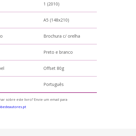
1 (2010)
A5 (148x210)
to
Brochura c/ orelha
Preto e branco
pel
Offset 80g
Português
ar sobre este livro? Envie um email para
bedeautores.pt