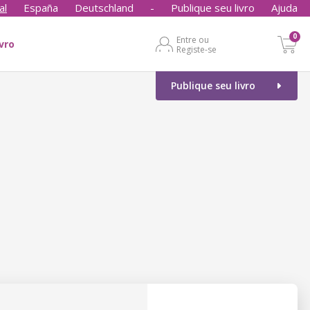
al
España
Deutschland
-
Publique seu livro
Ajuda
0
Entre ou
ivro
Registe-se
Publique seu livro