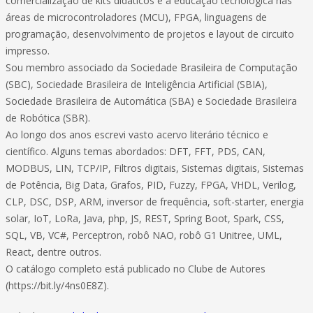
comercialização de kits didáticos e à educação tecnológica nas
áreas de microcontroladores (MCU), FPGA, linguagens de
programação, desenvolvimento de projetos e layout de circuito
impresso.
Sou membro associado da Sociedade Brasileira de Computação
(SBC), Sociedade Brasileira de Inteligência Artificial (SBIA),
Sociedade Brasileira de Automática (SBA) e Sociedade Brasileira
de Robótica (SBR).
Ao longo dos anos escrevi vasto acervo literário técnico e
científico. Alguns temas abordados: DFT, FFT, PDS, CAN,
MODBUS, LIN, TCP/IP, Filtros digitais, Sistemas digitais, Sistemas
de Potência, Big Data, Grafos, PID, Fuzzy, FPGA, VHDL, Verilog,
CLP, DSC, DSP, ARM, inversor de frequência, soft-starter, energia
solar, IoT, LoRa, Java, php, JS, REST, Spring Boot, Spark, CSS,
SQL, VB, VC#, Perceptron, robô NAO, robô G1 Unitree, UML,
React, dentre outros.
O catálogo completo está publicado no Clube de Autores
(https://bit.ly/4ns0E8Z).