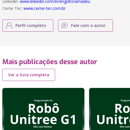
Linkedin:
www.linkedin.com/in/engvitoramadeu
Cerne Tec:
www.cerne-tec.com.br
Perfil completo
Fale com o autor
Mais publicações desse autor
Ver a lista completa