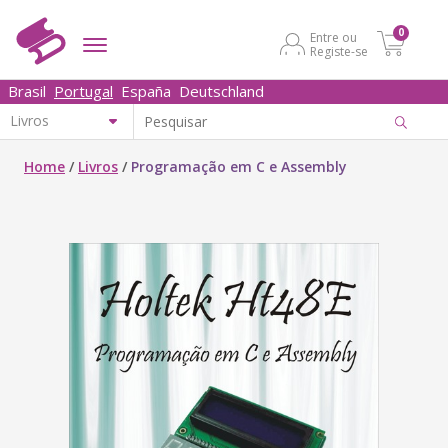
0
Entre ou
Registe-se
Brasil
Portugal
España
Deutschland
Home
/
Livros
/
Programação em C e Assembly