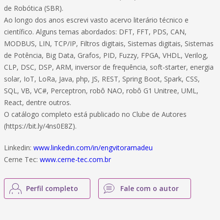
de Robótica (SBR).
Ao longo dos anos escrevi vasto acervo literário técnico e
científico. Alguns temas abordados: DFT, FFT, PDS, CAN,
MODBUS, LIN, TCP/IP, Filtros digitais, Sistemas digitais, Sistemas
de Potência, Big Data, Grafos, PID, Fuzzy, FPGA, VHDL, Verilog,
CLP, DSC, DSP, ARM, inversor de frequência, soft-starter, energia
solar, IoT, LoRa, Java, php, JS, REST, Spring Boot, Spark, CSS,
SQL, VB, VC#, Perceptron, robô NAO, robô G1 Unitree, UML,
React, dentre outros.
O catálogo completo está publicado no Clube de Autores
(https://bit.ly/4ns0E8Z).
Linkedin:
www.linkedin.com/in/engvitoramadeu
Cerne Tec:
www.cerne-tec.com.br
Perfil completo
Fale com o autor