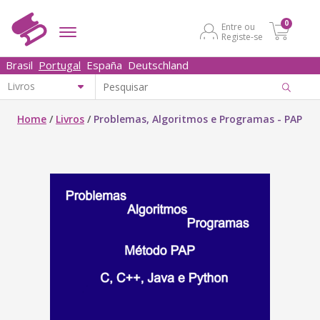
0
Entre ou
Registe-se
Brasil
Portugal
España
Deutschland
Home
/
Livros
/
Problemas, Algoritmos e Programas - PAP