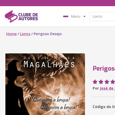
Menu
Home
/
Livros
/
Perigoso Desejo
Perigos
Por
José de
Código do li