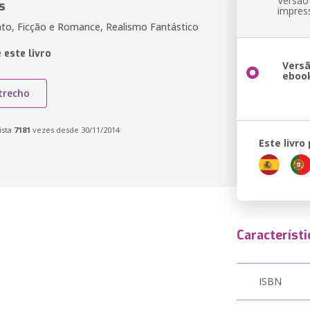
Versão
s
impres
to, Ficção e Romance, Realismo Fantástico
 este livro
Vers
eboo
trecho
ista
7181
vezes desde 30/11/2014
Este livro
Característi
ISBN