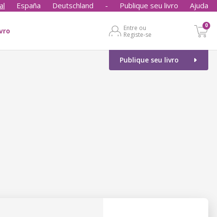
al
España
Deutschland
-
Publique seu livro
Ajuda
0
Entre ou
ivro
Registe-se
Publique seu livro