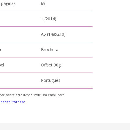
 páginas
69
1 (2014)
A5 (148x210)
to
Brochura
pel
Offset 90g
Português
ar sobre este livro? Envie um email para
bedeautores.pt