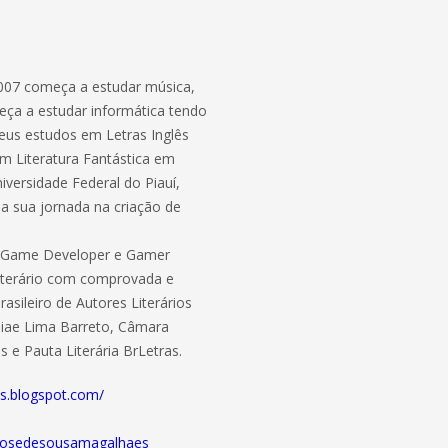
2007 começa a estudar música,
eça a estudar informática tendo
eus estudos em Letras Inglês
em Literatura Fantástica em
iversidade Federal do Piauí,
ia sua jornada na criação de
te Game Developer e Gamer
Literário com comprovada e
asileiro de Autores Literários
miae Lima Barreto, Câmara
os e Pauta Literária BrLetras.
s.blogspot.com/
s/josedesousamagalhaes