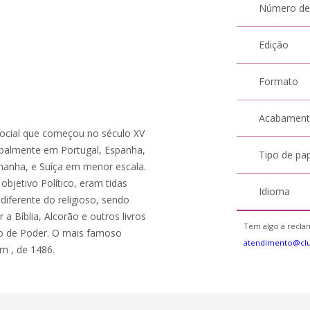
Número de
Edição
Formato
Acabamen
 social que começou no século XV
cipalmente em Portugal, Espanha,
Tipo de pa
manha, e Suíça em menor escala.
objetivo Político, eram tidas
Idioma
iferente do religioso, sendo
 Bíblia, Alcorão e outros livros
Tem algo a reclam
co de Poder. O mais famoso
atendimento@clu
m , de 1486.