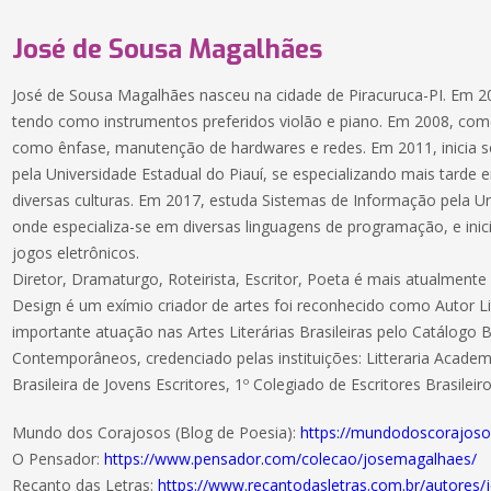
José de Sousa Magalhães
José de Sousa Magalhães nasceu na cidade de Piracuruca-PI. Em 
tendo como instrumentos preferidos violão e piano. Em 2008, com
como ênfase, manutenção de hardwares e redes. Em 2011, inicia s
pela Universidade Estadual do Piauí, se especializando mais tarde 
diversas culturas. Em 2017, estuda Sistemas de Informação pela Un
onde especializa-se em diversas linguagens de programação, e inic
jogos eletrônicos.
Diretor, Dramaturgo, Roteirista, Escritor, Poeta é mais atualmen
Design é um exímio criador de artes foi reconhecido como Autor 
importante atuação nas Artes Literárias Brasileiras pelo Catálogo Br
Contemporâneos, credenciado pelas instituições: Litteraria Acade
Brasileira de Jovens Escritores, 1º Colegiado de Escritores Brasileir
Mundo dos Corajosos (Blog de Poesia):
https://mundodoscorajoso
O Pensador:
https://www.pensador.com/colecao/josemagalhaes/
Recanto das Letras:
https://www.recantodasletras.com.br/autore