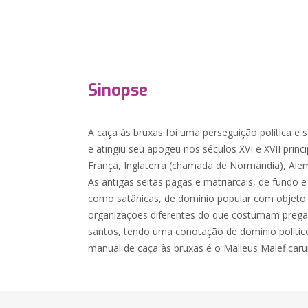
Sinopse
A caça às bruxas foi uma perseguição política e
e atingiu seu apogeu nos séculos XVI e XVII prin
França, Inglaterra (chamada de Normandia), Ale
As antigas seitas pagãs e matriarcais, de fundo e 
como satânicas, de domínio popular com objeto d
organizações diferentes do que costumam pregar a
santos, tendo uma conotação de domínio políti
manual de caça às bruxas é o Malleus Maleficaru