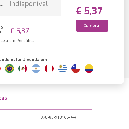
Indisponível
sa
€ 5,37
Comprar
ão
€ 5,37
k
Leia em Pensática
 pode estar à venda em:
cas
978-85-918166-4-4