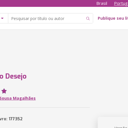
Brasil
Portug
Publique seu l
o Desejo
 Sousa Magalhães
vro: 177352