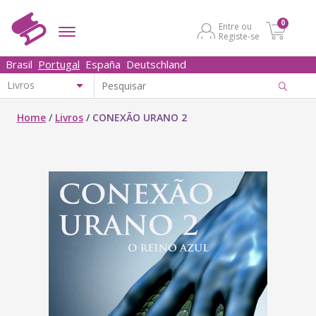
0
Entre ou
Registe-se
Brasil
Portugal
España
Deutschland
Home
/
Livros
/
CONEXÃO URANO 2