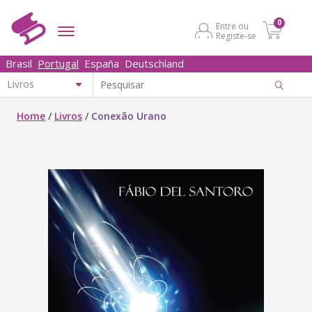
0
Entre ou
Registe-se
Brasil
Portugal
España
Deutschland
Home
/
Livros
/
Conexão Urano