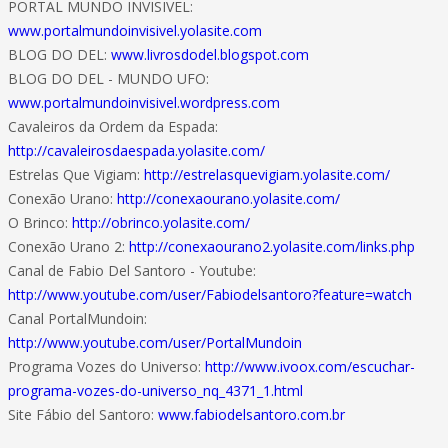
PORTAL MUNDO INVISIVEL:
www.portalmundoinvisivel.yolasite.com
BLOG DO DEL:
www.livrosdodel.blogspot.com
BLOG DO DEL - MUNDO UFO:
www.portalmundoinvisivel.wordpress.com
Cavaleiros da Ordem da Espada:
http://cavaleirosdaespada.yolasite.com/
Estrelas Que Vigiam:
http://estrelasquevigiam.yolasite.com/
Conexão Urano:
http://conexaourano.yolasite.com/
O Brinco:
http://obrinco.yolasite.com/
Conexão Urano 2:
http://conexaourano2.yolasite.com/links.php
Canal de Fabio Del Santoro - Youtube:
http://www.youtube.com/user/Fabiodelsantoro?feature=watch
Canal PortalMundoin:
http://www.youtube.com/user/PortalMundoin
Programa Vozes do Universo:
http://www.ivoox.com/escuchar-
programa-vozes-do-universo_nq_4371_1.html
Site Fábio del Santoro:
www.fabiodelsantoro.com.br