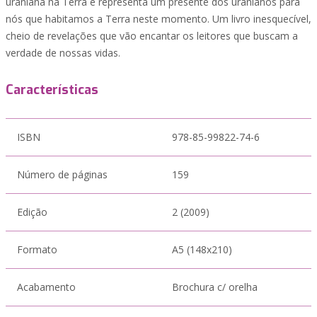
uraniana na Terra e representa um presente dos uranianos para
nós que habitamos a Terra neste momento. Um livro inesquecível,
cheio de revelações que vão encantar os leitores que buscam a
verdade de nossas vidas.
Características
ISBN
978-85-99822-74-6
Número de páginas
159
Edição
2 (2009)
Formato
A5 (148x210)
Acabamento
Brochura c/ orelha