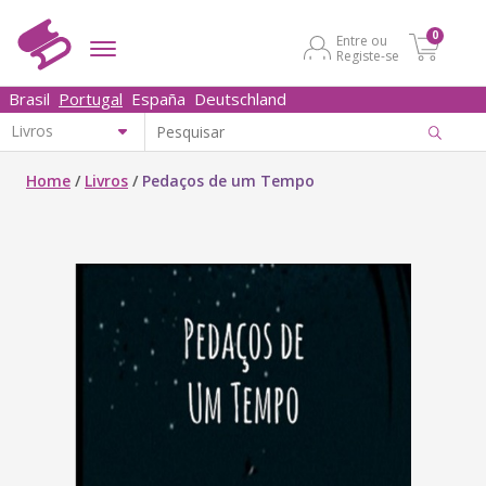
0
Entre ou
Registe-se
Brasil
Portugal
España
Deutschland
Home
/
Livros
/
Pedaços de um Tempo