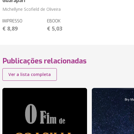
Guarapari
Michellyne Scofield de Oliveira
IMPRESSO
EBOOK
€ 8,89
€ 5,03
Publicações relacionadas
Ver a lista completa