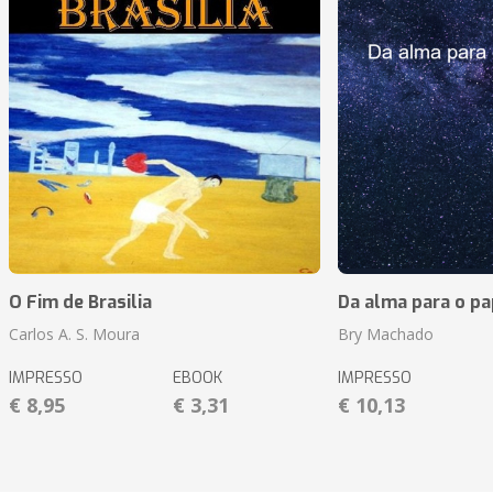
O Fim de Brasilia
Da alma para o pa
Carlos A. S. Moura
Bry Machado
IMPRESSO
EBOOK
IMPRESSO
€ 8,95
€ 3,31
€ 10,13