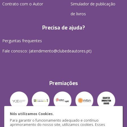
Contrato com o Autor
Simulador de publicação
de livros
Precisa de ajuda?
Perguntas frequentes
Fale conosco: (
atendimento@clubedeautores.pt
)
Premiações
Nós utilizamos Cookies.
Para garantir o funcionamento adequado e contínuo
Segurança
aprimoramento do nosso site, utilizamos cookies. Esses