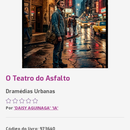
O Teatro do Asfalto
Dramédias Urbanas
Por
'DAISY AGUINAGA' 'IA'
Código do livro: 973640