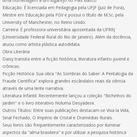
uma homenagem a um lugarejo no País Basco.
Educação: É licenciada em Pedagogia pela UFJF (Juiz de Fora),
Mestre em Educação pela FGV e possui o título de M.Sc. pela
University of Manchester, no Reino Unido.
Carreira: É professora universitária aposentada da UFRRJ
(Universidade Federal Rural do Rio de Janeiro). Além da docência,
atuou como artista plástica autodidata.
Obra Literária
Daisy transita entre a ficção histórica, literatura infanto-juvenil e
crônicas:
Ficção Histórica: Sua obra "As Sombras do Saber: A Pentalogia da
Fraude Científica" explora grandes escândalos reais da ciência
através de uma lente narrativa.
Literatura Infantil: Recentemente lançou a coleção "Bichinhos do
Jardim" e o livro interativo Noluma Desyádese.
Outros Títulos: Entre suas publicações destacam-se Viva la Vida,
Sinal Fechado, O Império de Cristal e Dramédias Rurais.
Seus livros são frequentemente caracterizados por iluminar
aspectos da "alma brasileira" e por utilizar a pesquisa histórica