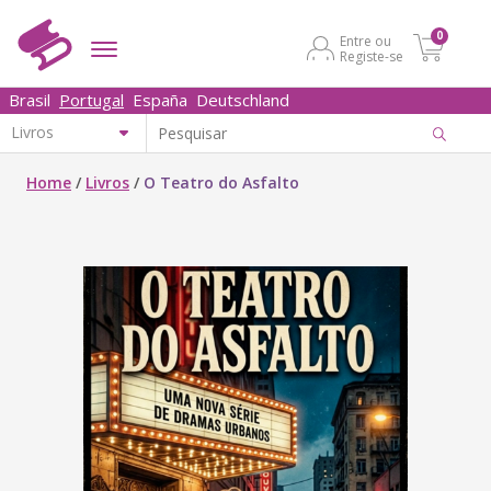
0
Entre ou
Registe-se
Brasil
Portugal
España
Deutschland
Home
/
Livros
/
O Teatro do Asfalto