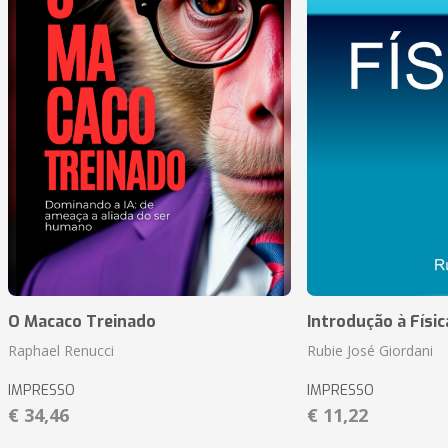
O Macaco Treinado
Introdução à Físic
Raphael Renucci
Rubie José Giordani
IMPRESSO
IMPRESSO
€ 34,46
€ 11,22