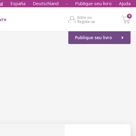
al
España
Deutschland
-
Publique seu livro
Ajuda
0
Entre ou
ivro
Registe-se
Publique seu livro