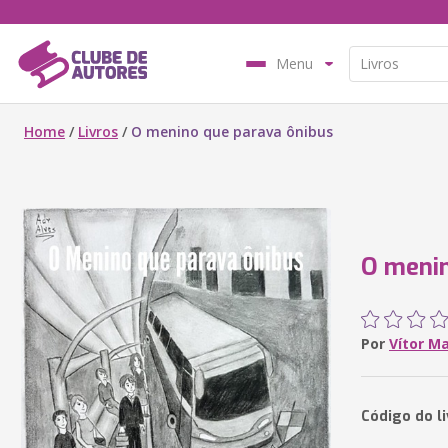
Menu
Home
/
Livros
/
O menino que parava ônibus
O menin
Por
Vítor Ma
Código do l