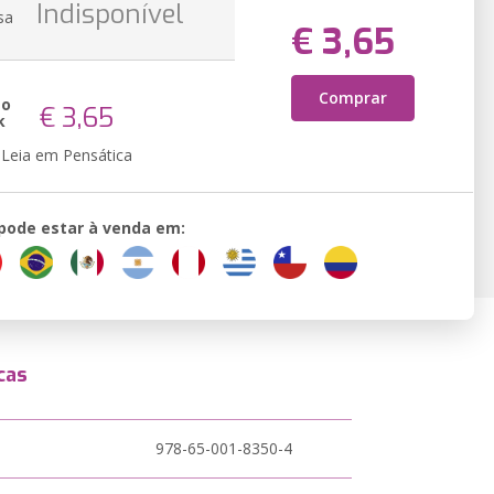
Indisponível
sa
€ 3,65
Comprar
ão
€ 3,65
k
Leia em Pensática
 pode estar à venda em:
cas
978-65-001-8350-4