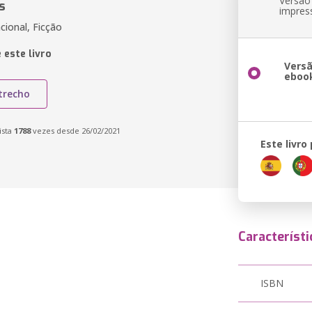
Versão
s
impres
cional, Ficção
 este livro
Vers
eboo
trecho
ista
1788
vezes desde 26/02/2021
Este livro
Característi
ISBN