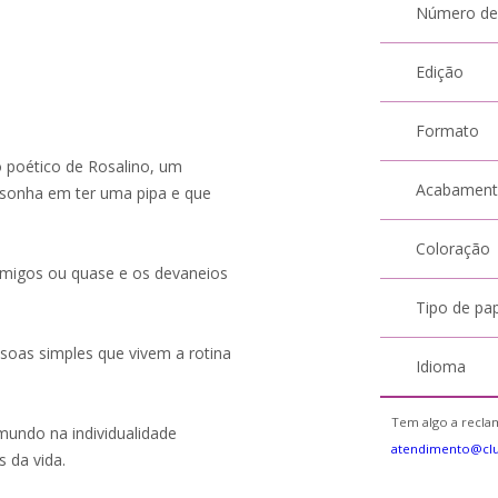
Número de
Edição
Formato
 poético de Rosalino, um
Acabamen
 sonha em ter uma pipa e que
Coloração
amigos ou quase e os devaneios
Tipo de pa
ssoas simples que vivem a rotina
Idioma
Tem algo a reclam
mundo na individualidade
atendimento@clu
s da vida.