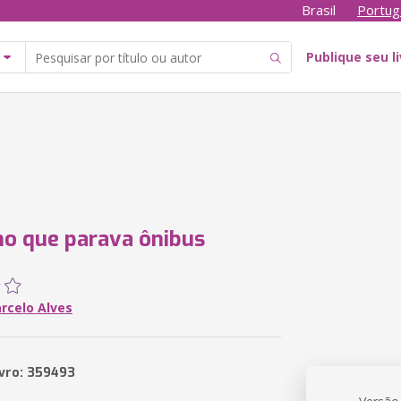
Brasil
Portug
Publique seu l
o que parava ônibus
rcelo Alves
ivro: 359493