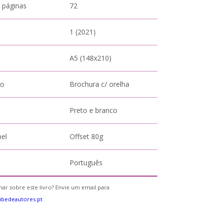
 páginas
72
1 (2021)
A5 (148x210)
to
Brochura c/ orelha
Preto e branco
pel
Offset 80g
Português
ar sobre este livro? Envie um email para
bedeautores.pt