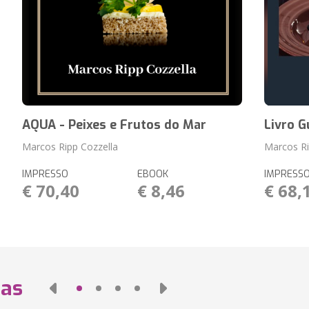
AQUA - Peixes e Frutos do Mar
Livro G
Marcos Ripp Cozzella
Marcos Ri
IMPRESSO
EBOOK
IMPRESS
€ 70,40
€ 8,46
€ 68,
das