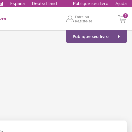
al
España
Deutschland
-
Publique seu livro
Ajuda
0
Entre ou
ivro
Registe-se
Publique seu livro