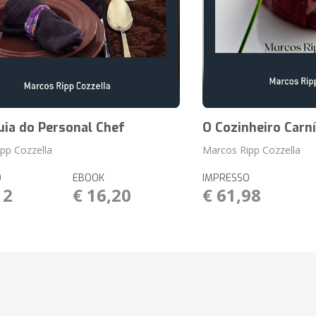
uia do Personal Chef
O Cozinheiro Carn
pp Cozzella
Marcos Ripp Cozzella
O
EBOOK
IMPRESSO
12
€ 16,20
€ 61,98