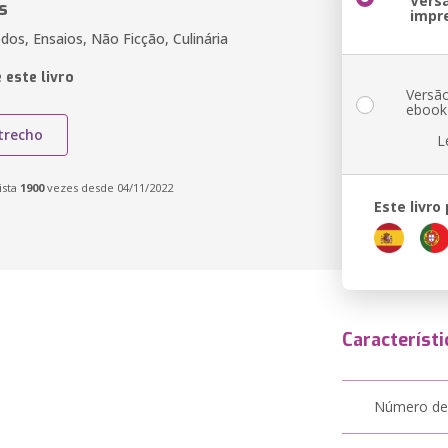
Vers
s
impr
dos, Ensaios, Não Ficção, Culinária
 este livro
Versã
ebook
trecho
L
ista
1900
vezes desde 04/11/2022
Este livro
Característi
Número de