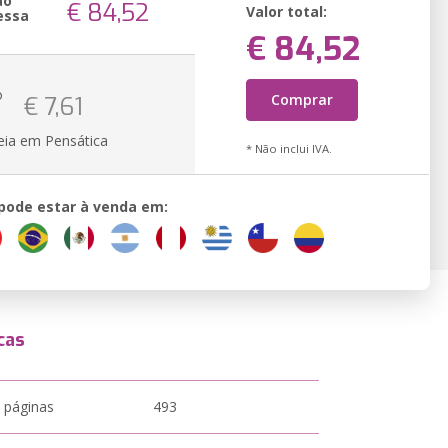
ão
€ 84,52
Valor total:
essa
€ 84,52
o
Comprar
€ 7,61
eia em Pensática
* Não inclui IVA.
 pode estar à venda em:
cas
 páginas
493