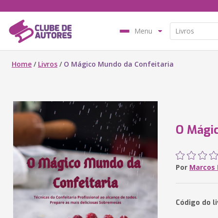
Menu
Home
/
Livros
/
O Mágico Mundo da Confeitaria
O Mágic
Por
Marcos 
Código do l