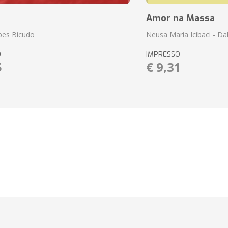
Amor na Massa
pes Bicudo
Neusa Maria Icibaci - Dali
O
IMPRESSO
5
€ 9,31