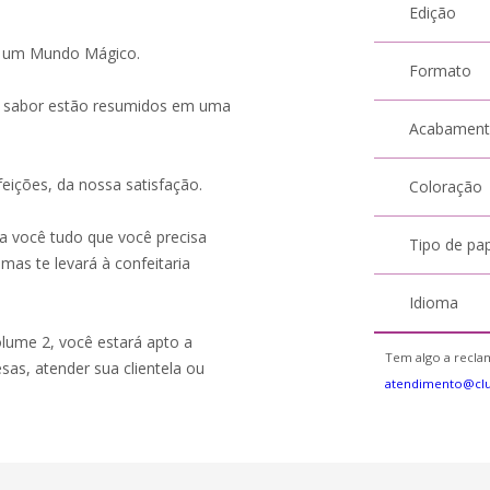
Edição
ia um Mundo Mágico.
Formato
 o sabor estão resumidos em uma
Acabamen
feições, da nossa satisfação.
Coloração
a você tudo que você precisa
Tipo de pa
 mas te levará à confeitaria
Idioma
lume 2, você estará apto a
Tem algo a reclam
as, atender sua clientela ou
atendimento@clu