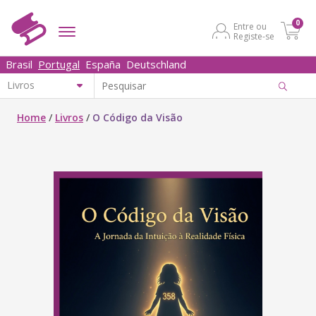
0
Entre ou
Registe-se
Brasil
Portugal
España
Deutschland
Home
/
Livros
/
O Código da Visão