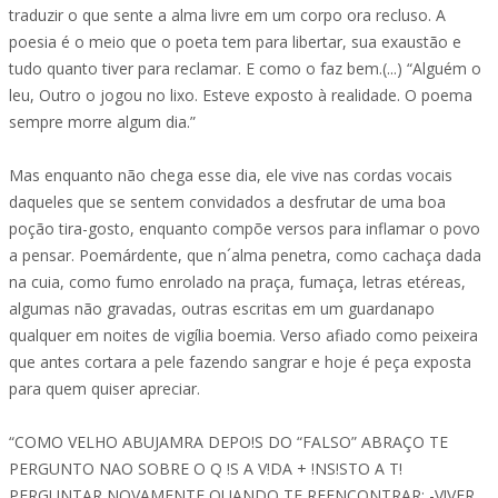
traduzir o que sente a alma livre em um corpo ora recluso. A
poesia é o meio que o poeta tem para libertar, sua exaustão e
tudo quanto tiver para reclamar. E como o faz bem.(...) “Alguém o
leu, Outro o jogou no lixo. Esteve exposto à realidade. O poema
sempre morre algum dia.”
Mas enquanto não chega esse dia, ele vive nas cordas vocais
daqueles que se sentem convidados a desfrutar de uma boa
poção tira-gosto, enquanto compõe versos para inflamar o povo
a pensar. Poemárdente, que n´alma penetra, como cachaça dada
na cuia, como fumo enrolado na praça, fumaça, letras etéreas,
algumas não gravadas, outras escritas em um guardanapo
qualquer em noites de vigília boemia. Verso afiado como peixeira
que antes cortara a pele fazendo sangrar e hoje é peça exposta
para quem quiser apreciar.
“COMO VELHO ABUJAMRA DEPO!S DO “FALSO” ABRAÇO TE
PERGUNTO NAO SOBRE O Q !S A V!DA + !NS!STO A T!
PERGUNTAR NOVAMENTE QUANDO TE REENCONTRAR: -V!VER