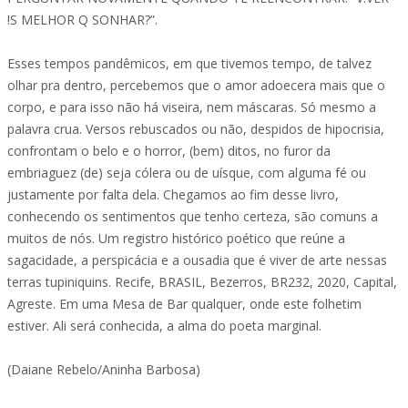
!S MELHOR Q SONHAR?”.
Esses tempos pandêmicos, em que tivemos tempo, de talvez
olhar pra dentro, percebemos que o amor adoecera mais que o
corpo, e para isso não há viseira, nem máscaras. Só mesmo a
palavra crua. Versos rebuscados ou não, despidos de hipocrisia,
confrontam o belo e o horror, (bem) ditos, no furor da
embriaguez (de) seja cólera ou de uísque, com alguma fé ou
justamente por falta dela. Chegamos ao fim desse livro,
conhecendo os sentimentos que tenho certeza, são comuns a
muitos de nós. Um registro histórico poético que reúne a
sagacidade, a perspicácia e a ousadia que é viver de arte nessas
terras tupiniquins. Recife, BRASIL, Bezerros, BR232, 2020, Capital,
Agreste. Em uma Mesa de Bar qualquer, onde este folhetim
estiver. Ali será conhecida, a alma do poeta marginal.
(Daiane Rebelo/Aninha Barbosa)