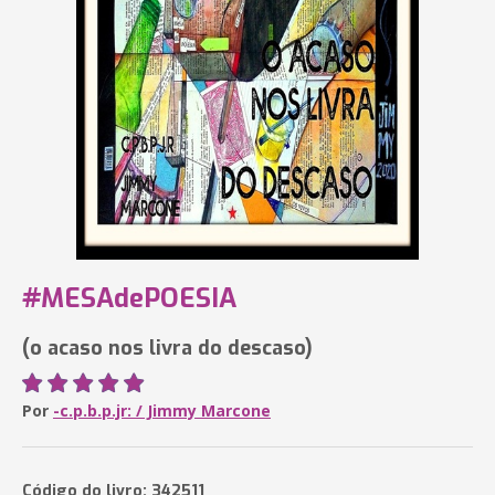
#MESAdePOESIA
(o acaso nos livra do descaso)
Por
-c.p.b.p.jr: / Jimmy Marcone
Código do livro: 342511