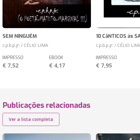
SEM NINGUÉM
10 CâNTICOS às S
c.p.b.p.jr: / CÉLIO LIMA
c.p.b.p.jr: / CÉLIO LIM
IMPRESSO
EBOOK
IMPRESSO
€ 7,52
€ 4,17
€ 7,95
Publicações relacionadas
Ver a lista completa