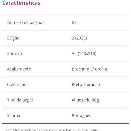
Características
Número de páginas
61
Edição
2 (2020)
Formato
A5 (148x210)
Acabamento
Brochura c/ orelha
Coloração
Preto e branco
Tipo de papel
Ahuesado 80g
Idioma
Português
Tem algo a reclamar sobre este livro? Envie um email para