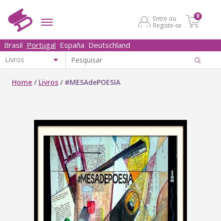
0
Entre ou
Registe-se
Brasil
Portugal
España
Deutschland
Home
/
Livros
/
#MESAdePOESIA