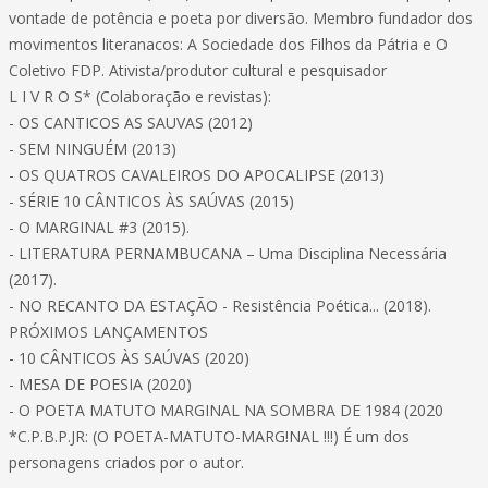
vontade de potência e poeta por diversão. Membro fundador dos
movimentos literanacos: A Sociedade dos Filhos da Pátria e O
Coletivo FDP. Ativista/produtor cultural e pesquisador
L I V R O S* (Colaboração e revistas):
- OS CANTICOS AS SAUVAS (2012)
- SEM NINGUÉM (2013)
- OS QUATROS CAVALEIROS DO APOCALIPSE (2013)
- SÉRIE 10 CÂNTICOS ÀS SAÚVAS (2015)
- O MARGINAL #3 (2015).
- LITERATURA PERNAMBUCANA – Uma Disciplina Necessária
(2017).
- NO RECANTO DA ESTAÇÃO - Resistência Poética... (2018).
PRÓXIMOS LANÇAMENTOS
- 10 CÂNTICOS ÀS SAÚVAS (2020)
- MESA DE POESIA (2020)
- O POETA MATUTO MARGINAL NA SOMBRA DE 1984 (2020
*C.P.B.P.JR: (O POETA-MATUTO-MARG!NAL !!!) É um dos
personagens criados por o autor.