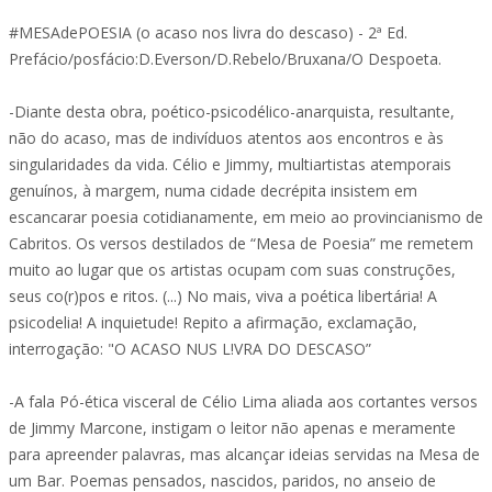
#MESAdePOESIA (o acaso nos livra do descaso) - 2ª Ed.
Prefácio/posfácio:D.Everson/D.Rebelo/Bruxana/O Despoeta.
-Diante desta obra, poético-psicodélico-anarquista, resultante,
não do acaso, mas de indivíduos atentos aos encontros e às
singularidades da vida. Célio e Jimmy, multiartistas atemporais
genuínos, à margem, numa cidade decrépita insistem em
escancarar poesia cotidianamente, em meio ao provincianismo de
Cabritos. Os versos destilados de “Mesa de Poesia” me remetem
muito ao lugar que os artistas ocupam com suas construções,
seus co(r)pos e ritos. (...) No mais, viva a poética libertária! A
psicodelia! A inquietude! Repito a afirmação, exclamação,
interrogação: "O ACASO NUS L!VRA DO DESCASO”
-A fala Pó-ética visceral de Célio Lima aliada aos cortantes versos
de Jimmy Marcone, instigam o leitor não apenas e meramente
para apreender palavras, mas alcançar ideias servidas na Mesa de
um Bar. Poemas pensados, nascidos, paridos, no anseio de