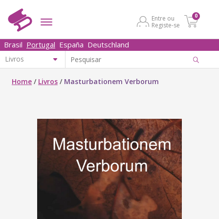
0
Entre ou
Registe-se
Brasil
Portugal
España
Deutschland
Home
/
Livros
/
Masturbationem Verborum