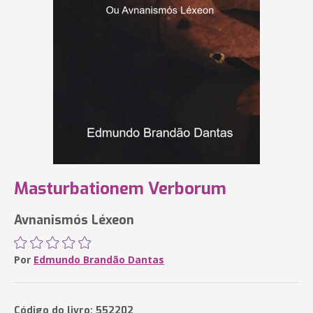
Masturbationem Verborum
Avnanismós Léxeon
Por
Edmundo Brandão Dantas
Código do livro: 552202