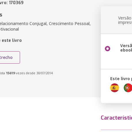
ivro: 170369
s
Versão
impres
elacionamento Conjugal, Crescimento Pessoal,
otivacional
 este livro
Vers
eboo
trecho
ista
15619
vezes desde 30/07/2014
Este livro
Característi