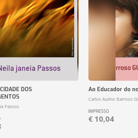
CIDADE DOS
Ao Educador do no
MENTOS
Carlos Aurino Barroso 
eia Passos
IMPRESSO
€ 10,04
O
8