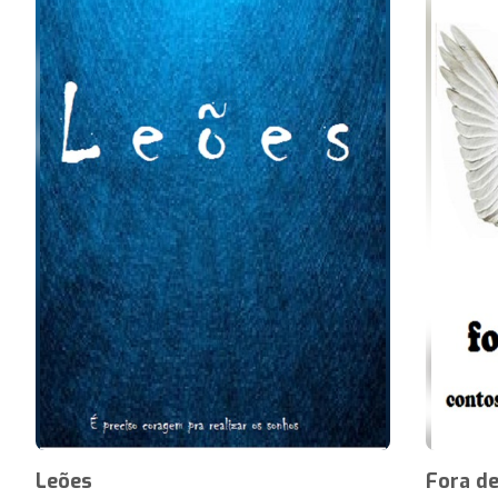
Leões
Fora d