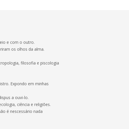
io e com o outro.
riram os olhos da alma.
opologia, filosofia e piscologia
nistro. Expondo em minhas
spus a ouvi-lo.
logia, ciência e religiões.
 não é nescessário nada