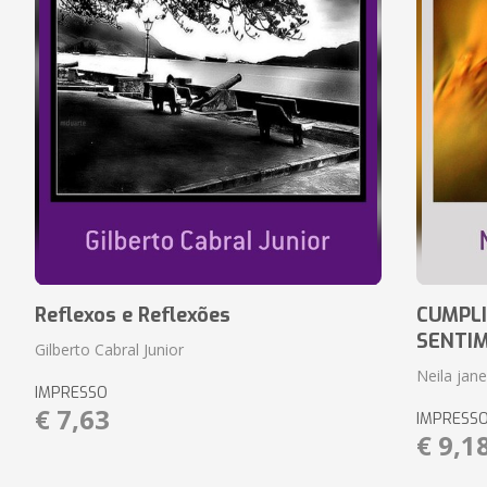
Reflexos e Reflexões
CUMPLI
SENTI
Gilberto Cabral Junior
Neila jan
IMPRESSO
€ 7,63
IMPRESS
€ 9,1