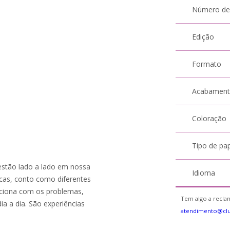
Número de
Edição
Formato
Acabamen
Coloração
Tipo de pa
estão lado a lado em nossa
Idioma
icas, conto como diferentes
aciona com os problemas,
Tem algo a reclam
ia a dia. São experiências
atendimento@clu