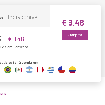
Indisponível
sa
€ 3,48
Comprar
ão
€ 3,48
k
Leia em Pensática
 pode estar à venda em:
cas