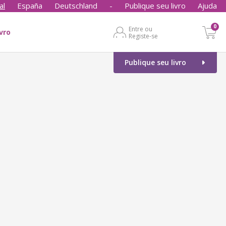
al
España
Deutschland
-
Publique seu livro
Ajuda
0
Entre ou
ivro
Registe-se
Publique seu livro