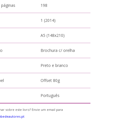
 páginas
198
1 (2014)
A5 (148x210)
to
Brochura c/ orelha
Preto e branco
pel
Offset 80g
Português
ar sobre este livro? Envie um email para
bedeautores.pt