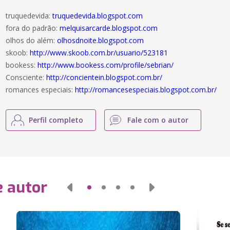
truquedevida:
truquedevida.blogspot.com
fora do padrão:
melquisarcarde.blogspot.com
olhos do além:
olhosdnoite.blogspot.com
skoob:
http://www.skoob.com.br/usuario/523181
bookess:
http://www.bookess.com/profile/sebrian/
Consciente:
http://concientein.blogspot.com.br/
romances especiais:
http://romancesespeciais.blogspot.com.br/
Perfil completo
Fale com o autor
e autor