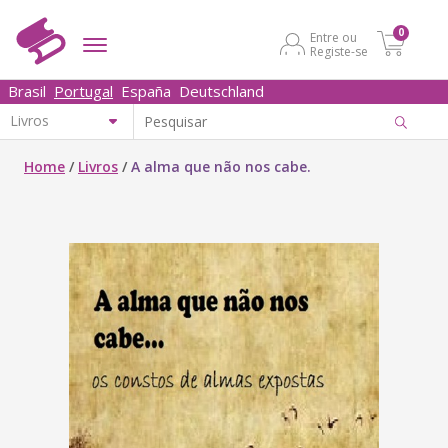
0
Entre ou
Registe-se
Brasil
Portugal
España
Deutschland
Home
/
Livros
/
A alma que não nos cabe.