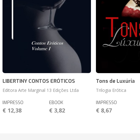
LIBERTINY CONTOS ERÓTICOS
Tons de Luxúria
Editora Arte Marginal 13 Edições Ltda
Trilogia Erótica
IMPRESSO
EBOOK
IMPRESSO
€ 12,38
€ 3,82
€ 8,67