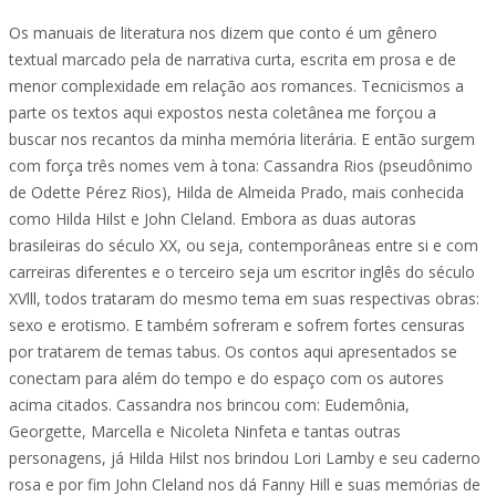
Os manuais de literatura nos dizem que conto é um gênero
textual marcado pela de narrativa curta, escrita em prosa e de
menor complexidade em relação aos romances. Tecnicismos a
parte os textos aqui expostos nesta coletânea me forçou a
buscar nos recantos da minha memória literária. E então surgem
com força três nomes vem à tona: Cassandra Rios (pseudônimo
de Odette Pérez Rios), Hilda de Almeida Prado, mais conhecida
como Hilda Hilst e John Cleland. Embora as duas autoras
brasileiras do século XX, ou seja, contemporâneas entre si e com
carreiras diferentes e o terceiro seja um escritor inglês do século
XVlll, todos trataram do mesmo tema em suas respectivas obras:
sexo e erotismo. E também sofreram e sofrem fortes censuras
por tratarem de temas tabus. Os contos aqui apresentados se
conectam para além do tempo e do espaço com os autores
acima citados. Cassandra nos brincou com: Eudemônia,
Georgette, Marcella e Nicoleta Ninfeta e tantas outras
personagens, já Hilda Hilst nos brindou Lori Lamby e seu caderno
rosa e por fim John Cleland nos dá Fanny Hill e suas memórias de