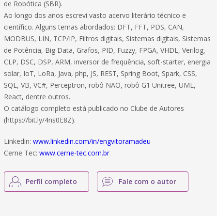
de Robótica (SBR).
Ao longo dos anos escrevi vasto acervo literário técnico e
científico. Alguns temas abordados: DFT, FFT, PDS, CAN,
MODBUS, LIN, TCP/IP, Filtros digitais, Sistemas digitais, Sistemas
de Potência, Big Data, Grafos, PID, Fuzzy, FPGA, VHDL, Verilog,
CLP, DSC, DSP, ARM, inversor de frequência, soft-starter, energia
solar, IoT, LoRa, Java, php, JS, REST, Spring Boot, Spark, CSS,
SQL, VB, VC#, Perceptron, robô NAO, robô G1 Unitree, UML,
React, dentre outros.
O catálogo completo está publicado no Clube de Autores
(https://bit.ly/4ns0E8Z).
Linkedin:
www.linkedin.com/in/engvitoramadeu
Cerne Tec:
www.cerne-tec.com.br
Perfil completo
Fale com o autor