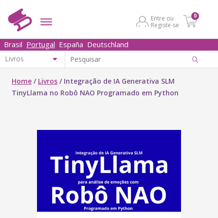
0
Entre ou
Registe-se
Brasil
Portugal
España
Deutschland
Home
/
Livros
/
Integração de IA Generativa SLM
TinyLlama no Robô NAO Programado em Python