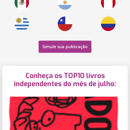
Simule sua publicação
Conheça os TOP10 livros
independentes do mês de julho: