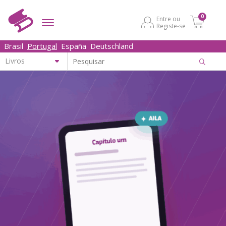
0
Entre ou
Registe-se
Brasil
Portugal
España
Deutschland