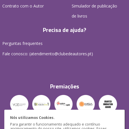
Contrato com o Autor
Simulador de publicação
de livros
Precisa de ajuda?
Perguntas frequentes
Fale conosco: (
atendimento@clubedeautores.pt
)
Premiações
Nós utilizamos Cookies.
Para garantir o funcionamento adequado e contínuo
Segurança
aprimoramento do nosso site, utilizamos cookies. Esses