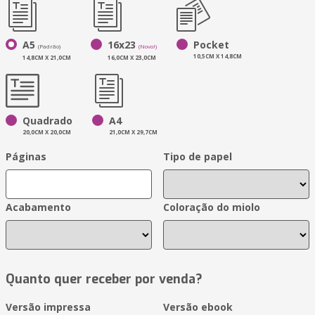
A5
16x23
Pocket
(Padrão)
(Novo!)
10,5CM X 14,8CM
14,8CM X 21,0CM
16,0CM X 23,0CM
Quadrado
A4
20,0CM X 20,0CM
21,0CM X 29,7CM
Páginas
Tipo de papel
Acabamento
Coloração do miolo
Quanto quer receber por venda?
Versão impressa
Versão ebook