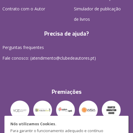
Contrato com o Autor
Simulador de publicação
de livros
Precisa de ajuda?
Perguntas frequentes
Fale conosco: (
atendimento@clubedeautores.pt
)
Premiações
Nós utilizamos Cookies.
Para garantir o funcionamento adequado e contínuo
Segurança