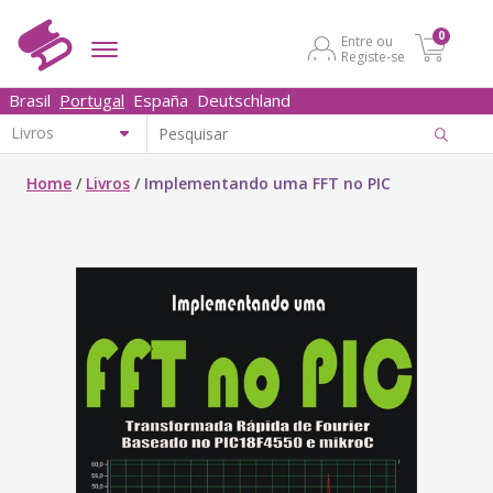
0
Entre ou
Registe-se
Brasil
Portugal
España
Deutschland
Home
/
Livros
/
Implementando uma FFT no PIC