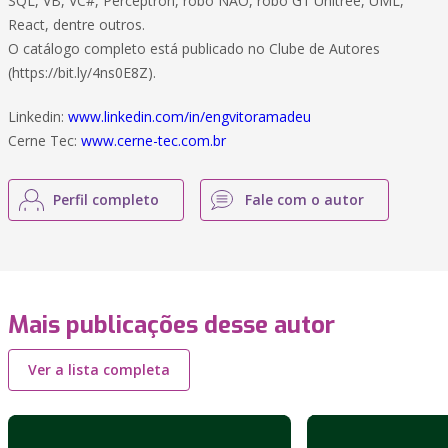
SQL, VB, VC#, Perceptron, robô NAO, robô G1 Unitree, UML,
React, dentre outros.
O catálogo completo está publicado no Clube de Autores
(https://bit.ly/4ns0E8Z).
Linkedin:
www.linkedin.com/in/engvitoramadeu
Cerne Tec:
www.cerne-tec.com.br
Perfil completo
Fale com o autor
Mais publicações desse autor
Ver a lista completa