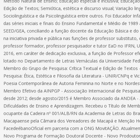
Método Natural de Ensino; Educação especial e inclusiva; Educação 
Edição de Textos; Semiótica, estética e discurso visual; Variação l
Sociolinguística e da Psicolinguística entre outros. Foi Educador I
das séries iniciais e finais do Ensino Fundamental e Médio de 1989 a
SEED/GEA, conciliando a função docente da Educação Básica e do 
na iniciativa privada e pública nas funções de professor substituto
professor formador, professor pesquisador e tutor EaD no IFRN
2016, em caráter de dedicação exclusiva, a função de Professor efe
lotado no Departamento de Letras Vernáculas da Universidade Fed
Membro do Grupo de Pesquisa: Crítica Textual e Edição de Textos
Pesquisa: Ética, Estética e Filosofia da Literatura - UNIR/CNPq e V
Poesia Contemporânea de Autoria Feminina no Norte e no Nordes
Membro Efetivo da AINPGP - Associação Internacional de Pesqui
desde 2012; desde agosto/2015 é Membro Associado da ANDEA - 
Dificuldades de Ensino e Aprendizagem. Recebeu o Título de Membro
ocupante da Cadeira nº 001/ALB/RN da Academia de Letras do Brasi
Macapaense pela Câmara dos Vereadores de Macapá e Menção H
FacedeébanoOficial em parceria com a ONG MovitAÇÃO. Atualment
Novo Programa de Formação Doutoral Docente - Novo Prodoutor