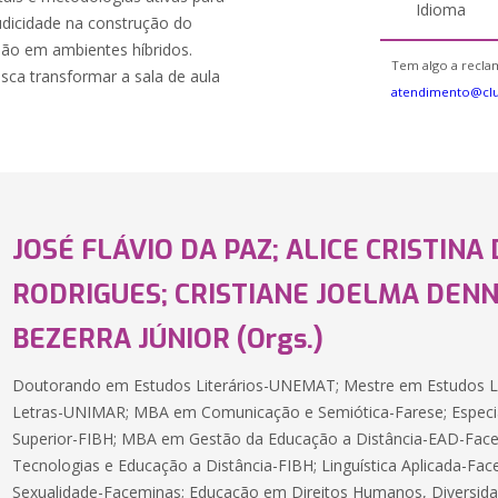
Idioma
udicidade na construção do
são em ambientes híbridos.
Tem algo a reclam
sca transformar a sala de aula
atendimento@clu
JOSÉ FLÁVIO DA PAZ; ALICE CRISTINA 
RODRIGUES; CRISTIANE JOELMA DENN
BEZERRA JÚNIOR (Orgs.)
Doutorando em Estudos Literários-UNEMAT; Mestre em Estudos Li
Letras-UNIMAR; MBA em Comunicação e Semiótica-Farese; Especia
Superior-FIBH; MBA em Gestão da Educação a Distância-EAD-Facem
Tecnologias e Educação a Distância-FIBH; Linguística Aplicada-Fa
Sexualidade-Faceminas; Educação em Direitos Humanos, Diversida