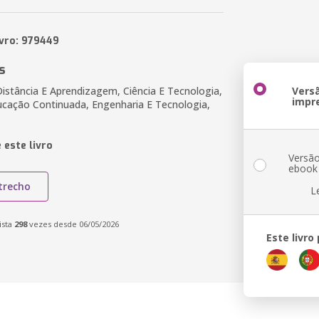
ivro: 979449
s
istância E Aprendizagem, Ciência E Tecnologia,
Vers
impr
ucação Continuada, Engenharia E Tecnologia,
 este livro
Versã
ebook
trecho
L
ista
298
vezes desde 06/05/2026
Este livro