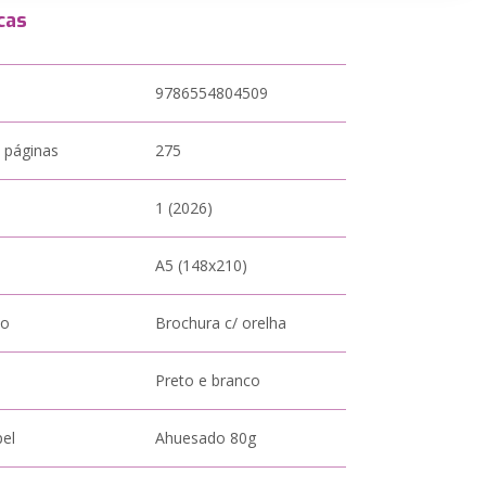
cas
9786554804509
 páginas
275
1 (2026)
A5 (148x210)
to
Brochura c/ orelha
Preto e branco
pel
Ahuesado 80g