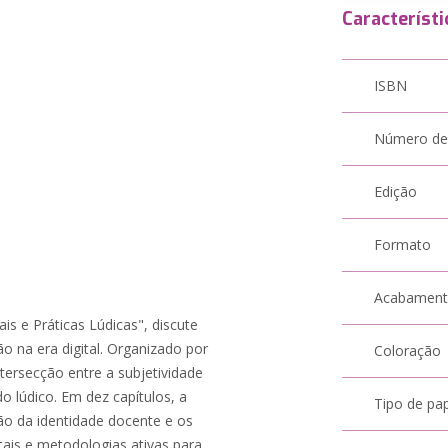
Característi
ISBN
Número de
Edição
Formato
Acabamen
is e Práticas Lúdicas", discute
 na era digital. Organizado por
Coloração
ntersecção entre a subjetividade
o lúdico. Em dez capítulos, a
Tipo de pa
ção da identidade docente e os
tais e metodologias ativas para