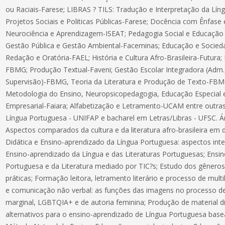
ou Raciais-Farese; LIBRAS ? TILS: Tradução e Interpretação da Líng
Projetos Sociais e Politicas Públicas-Farese; Docência com Ênfas
Neurociência e Aprendizagem-ISEAT; Pedagogia Social e Educação 
Gestão Pública e Gestão Ambiental-Faceminas; Educação e Socied
Redação e Oratória-FAEL; História e Cultura Afro-Brasileira-Futura; L
FBMG; Produção Textual-Faveni; Gestão Escolar Integradora (Adm.
Supervisão)-FBMG, Teoria da Literatura e Produção de Texto-FBMG;
Metodologia do Ensino, Neuropsicopedagogia, Educação Especial e
Empresarial-Faiara; Alfabetização e Letramento-UCAM entre outras.
Língua Portuguesa - UNIFAP e bacharel em Letras/Libras - UFSC. Ár
Aspectos comparados da cultura e da literatura afro-brasileira em di
Didática e Ensino-aprendizado da Língua Portuguesa: aspectos inter, 
Ensino-aprendizado da Língua e das Literaturas Portuguesas; Ensi
Portuguesa e da Literatura mediado por TIC?s; Estudo dos gêneros te
práticas; Formação leitora, letramento literário e processo de mul
e comunicação não verbal: as funções das imagens no processo d
marginal, LGBTQIA+ e de autoria feminina; Produção de material d
alternativos para o ensino-aprendizado de Língua Portuguesa base