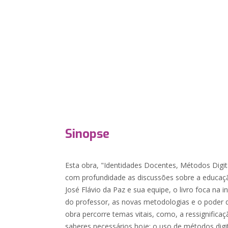
Sinopse
Esta obra, "Identidades Docentes, Métodos Digita
com profundidade as discussões sobre a educação
José Flávio da Paz e sua equipe, o livro foca na i
do professor, as novas metodologias e o poder d
obra percorre temas vitais, como, a ressignifica
saberes necessários hoje; o uso de métodos digi