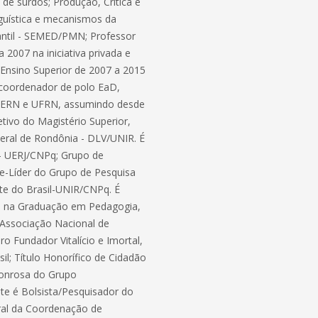
de surdos; Produção, Crítica e
inguística e mecanismos da
nfantil - SEMED/PMN; Professor
 2007 na iniciativa privada e
Ensino Superior de 2007 a 2015
, coordenador de polo EaD,
, UERN e UFRN, assumindo desde
tivo do Magistério Superior,
eral de Rondônia - DLV/UNIR. É
 - UERJ/CNPq; Grupo de
ice-Líder do Grupo de Pesquisa
te do Brasil-UNIR/CNPq. É
sa na Graduação em Pedagogia,
Associação Nacional de
 Fundador Vitalício e Imortal,
l; Título Honorífico de Cidadão
onrosa do Grupo
e é Bolsista/Pesquisador do
al da Coordenação de