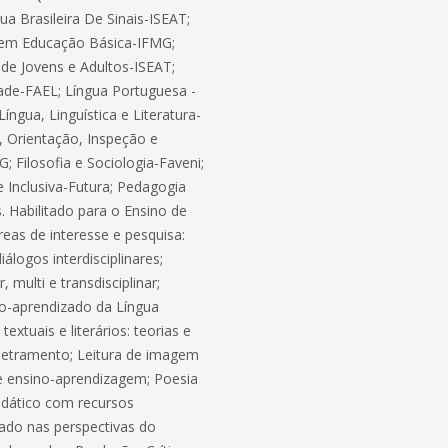
ua Brasileira De Sinais-ISEAT;
e em Educação Básica-IFMG;
de Jovens e Adultos-ISEAT;
ade-FAEL; Língua Portuguesa -
íngua, Linguística e Literatura-
, Orientação, Inspeção e
 Filosofia e Sociologia-Faveni;
 Inclusiva-Futura; Pedagogia
 Habilitado para o Ensino de
eas de interesse e pesquisa:
álogos interdisciplinares;
multi e transdisciplinar;
no-aprendizado da Língua
xtuais e literários: teorias e
tiletramento; Leitura de imagem
e ensino-aprendizagem; Poesia
idático com recursos
ado nas perspectivas do