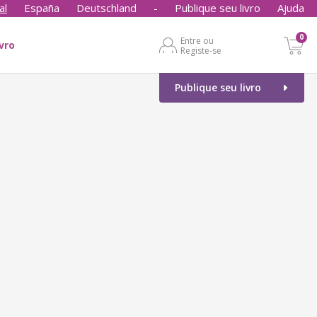
al
España
Deutschland
-
Publique seu livro
Ajuda
0
Entre ou
ivro
Registe-se
Publique seu livro