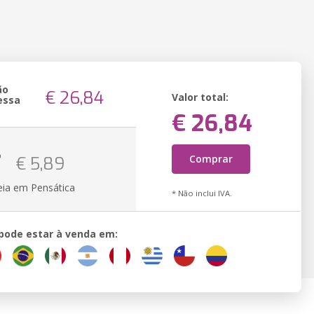
ão
€ 26,84
Valor total:
essa
€ 26,84
o
Comprar
€ 5,89
eia em Pensática
* Não inclui IVA.
 pode estar à venda em: