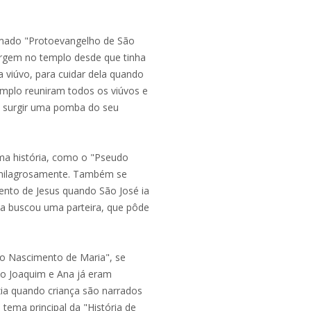
amado "Protoevangelho de São
irgem no templo desde que tinha
a viúvo, para cuidar dela quando
mplo reuniram todos os viúvos e
m surgir uma pomba do seu
ma história, como o "Pseudo
 milagrosamente. Também se
nto de Jesus quando São José ia
ca buscou uma parteira, que pôde
"o Nascimento de Maria", se
o Joaquim e Ana já eram
azia quando criança são narrados
tema principal da "História de