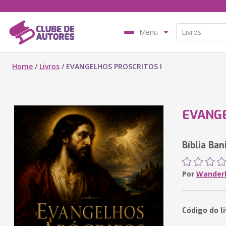
Menu
Home
/
Livros
/
EVANGELHOS PROSCRITOS I
EVANGE
Bíblia Ban
Por
Wanderl
Código do l