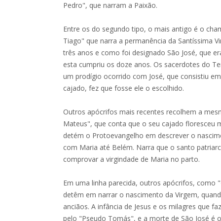
Pedro", que narram a Paixão.
Entre os do segundo tipo, o mais antigo é o ch
Tiago" que narra a permanência da Santíssima V
três anos e como foi designado São José, que er
esta cumpriu os doze anos. Os sacerdotes do Te
um prodígio ocorrido com José, que consistiu e
cajado, fez que fosse ele o escolhido.
Outros apócrifos mais recentes recolhem a mes
Mateus", que conta que o seu cajado floresceu
detém o Protoevangelho em descrever o nascime
com Maria até Belém. Narra que o santo patriar
comprovar a virgindade de Maria no parto.
Em uma linha parecida, outros apócrifos, como 
detêm em narrar o nascimento da Virgem, quand
anciãos. A infância de Jesus e os milagres que f
pelo "Pseudo Tomás", e a morte de São José é o 