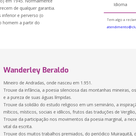
to) em 1945. Normalmente
Idioma
recem de qualquer garantia.
nferior e perverso (o
Tem algo a reclam
do homem a partir do
atendimento@clu
Wanderley Beraldo
Mineiro de Andradas, onde nasceu em 1.951.
Trouxe da infância, a poesia silenciosa das montanhas mineiras, os
e a pureza de suas águas límpidas.
Trouxe da solidão do estudo religioso em um seminário, a inspira
míticos, místicos, sociais e idílicos, frutos das traduções de Vergíl
Trouxe da participação nos movimentos da poesia marginal, a nece
vital da escrita.
Trouxe dos muitos trabalhos premiados, do periódico Muiraquitã, d