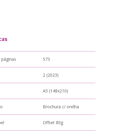
cas
 páginas
573
2 (2023)
A5 (148x210)
to
Brochura c/ orelha
pel
Offset 80g