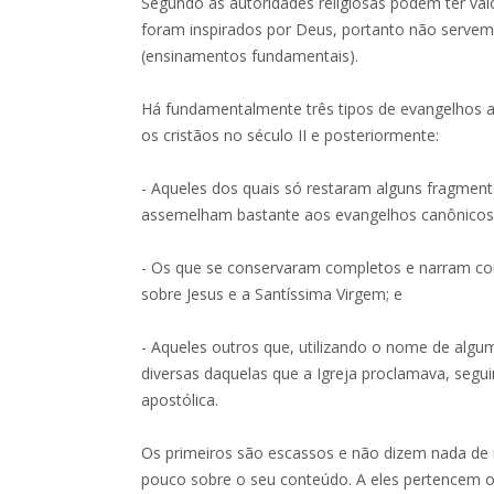
Segundo as autoridades religiosas podem ter val
foram inspirados por Deus, portanto não servem
(ensinamentos fundamentais).
Há fundamentalmente três tipos de evangelhos ap
os cristãos no século II e posteriormente:
- Aqueles dos quais só restaram alguns fragment
assemelham bastante aos evangelhos canônicos
- Os que se conservaram completos e narram com
sobre Jesus e a Santíssima Virgem; e
- Aqueles outros que, utilizando o nome de algu
diversas daquelas que a Igreja proclamava, segui
apostólica.
Os primeiros são escassos e não dizem nada de 
pouco sobre o seu conteúdo. A eles pertencem 