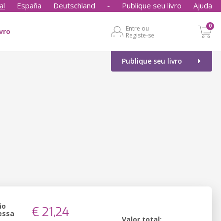
al
España
Deutschland
-
Publique seu livro
Ajuda
0
Entre ou
ivro
Registe-se
Publique seu livro
ão
€ 21,24
essa
Valor total: