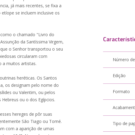
ncia, já mais recentes, se fixa a
etíope se incluem inclusive os
, como o chamado "Livro do
Característi
a Assunção da Santíssima Virgem,
 que o Senhor transportou o seu
piedosas circularam com
Número de
 a muitos artistas.
Edição
utrinas heréticas. Os Santos
cia, os designam pelo nome do
Formato
ílides ou Valentim, ou pelos
s Hebreus ou o dos Egípcios.
Acabamen
esses hereges de pôr suas
rentemente São Tiago ou Tomé.
Tipo de pa
ram com a aparição de umas