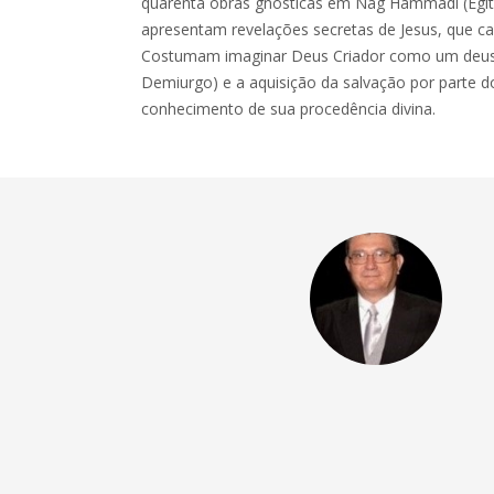
quarenta obras gnósticas em Nag Hammadi (Egi
apresentam revelações secretas de Jesus, que ca
Costumam imaginar Deus Criador como um deus i
Demiurgo) e a aquisição da salvação por parte 
conhecimento de sua procedência divina.