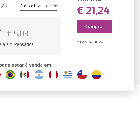
ação
€ 21,24
Comprar
o
€ 5,03
* Não inclui IVA.
eia em Pensática
 pode estar à venda em: