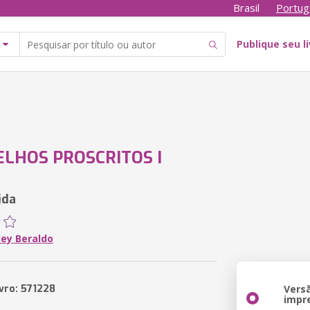
Brasil
Portug
Publique seu l
LHOS PROSCRITOS I
ida
ey Beraldo
ivro: 571228
Vers
impr