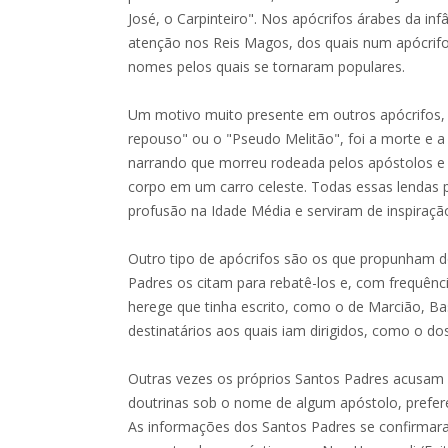
José, o Carpinteiro". Nos apócrifos árabes da infâ
atenção nos Reis Magos, dos quais num apócrifo 
nomes pelos quais se tornaram populares.
Um motivo muito presente em outros apócrifos
repouso" ou o "Pseudo Melitão", foi a morte e 
narrando que morreu rodeada pelos apóstolos e
corpo em um carro celeste. Todas essas lendas 
profusão na Idade Média e serviram de inspiração
Outro tipo de apócrifos são os que propunham do
Padres os citam para rebatê-los e, com frequên
herege que tinha escrito, como o de Marcião, Bas
destinatários aos quais iam dirigidos, como o do
Outras vezes os próprios Santos Padres acusam 
doutrinas sob o nome de algum apóstolo, prefe
As informações dos Santos Padres se confirma