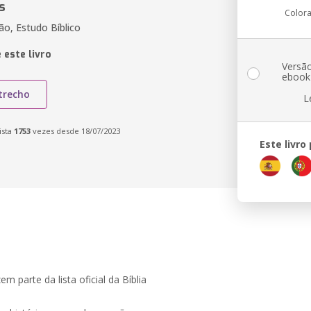
s
Color
ião, Estudo Bíblico
 este livro
Versã
ebook
trecho
L
ista
1753
vezes desde 18/07/2023
Este livro
m parte da lista oficial da Bíblia