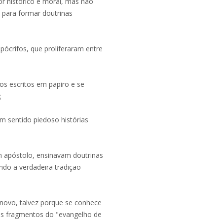
or histórico e moral, mas não
 para formar doutrinas
ócrifos, que proliferaram entre
os escritos em papiro e se
;
 sentido piedoso histórias
m apóstolo, ensinavam doutrinas
ndo a verdadeira tradição
novo, talvez porque se conhece
os fragmentos do "evangelho de