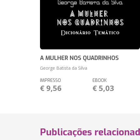
A MULHER NOS QUADRINHOS
George Batista da Silva
IMPRESSO
EBOOK
€ 9,56
€ 5,03
Publicações relaciona