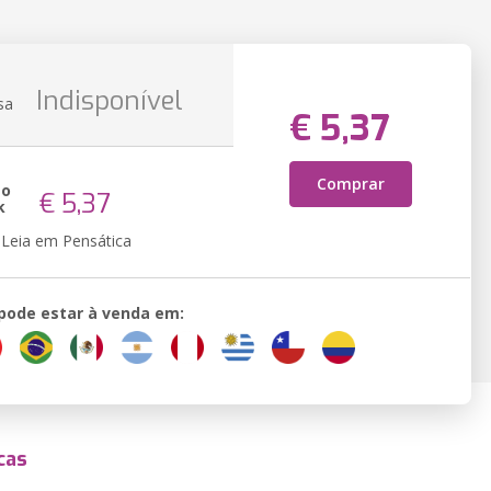
Indisponível
sa
€ 5,37
Comprar
ão
€ 5,37
k
Leia em Pensática
 pode estar à venda em:
cas