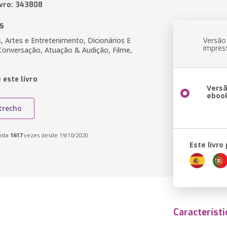
ivro: 343808
s
, Artes e Entretenimento, Dicionários E
Versão
impres
onversação, Atuação & Audição, Filme,
 este livro
Vers
eboo
trecho
ista
1617
vezes desde 19/10/2020
Este livro
Característi