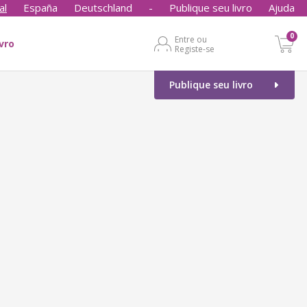
al
España
Deutschland
-
Publique seu livro
Ajuda
0
Entre ou
ivro
Registe-se
Publique seu livro