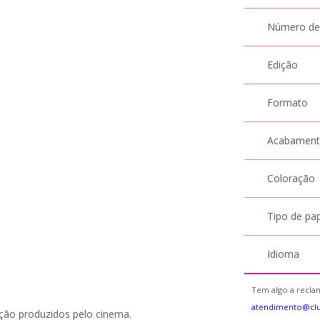
Número de
Edição
Formato
Acabamen
Coloração
Tipo de pa
Idioma
Tem algo a reclam
atendimento@clu
 ação produzidos pelo cinema.