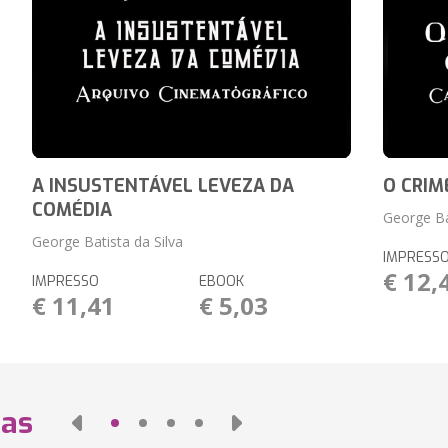
A INSUSTENTÁVEL LEVEZA DA
O CRI
COMÉDIA
George Ba
George Batista da Silva
IMPRESS
€ 12,
IMPRESSO
EBOOK
€ 11,41
€ 5,03
das