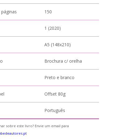
 páginas
150
1 (2020)
A5 (148x210)
to
Brochura c/ orelha
Preto e branco
pel
Offset 80g
Português
ar sobre este livro? Envie um email para
bedeautores.pt