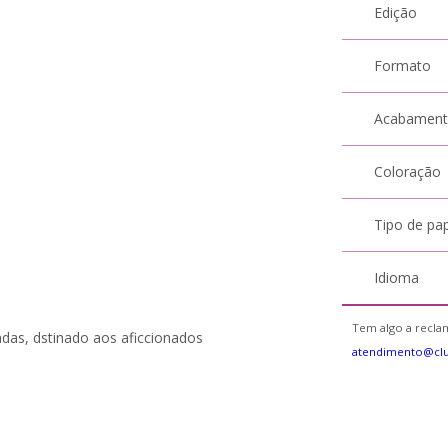
Edição
Formato
Acabamen
Coloração
Tipo de pa
Idioma
Tem algo a reclam
zadas, dstinado aos aficcionados
atendimento@clu