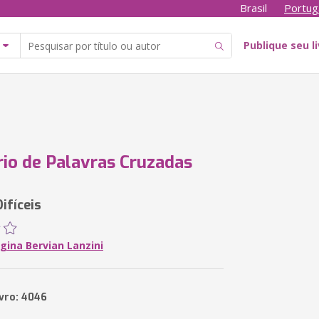
Brasil
Portug
Publique seu l
rio de Palavras Cruzadas
ifíceis
gina Bervian Lanzini
ivro: 4046