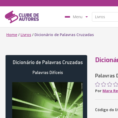
Menu
Home
/
Livros
/
Dicionário de Palavras Cruzadas
Dicioná
Palavras D
Por
Mara Re
Código do l