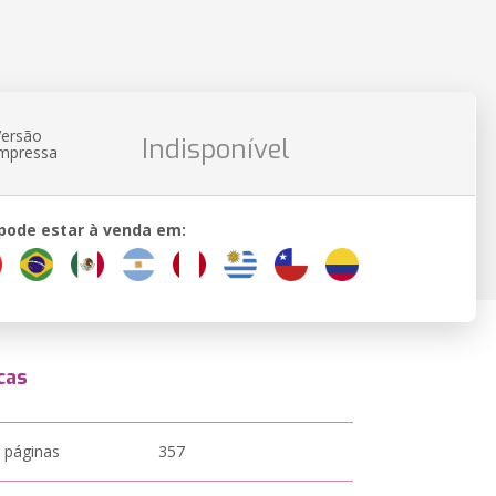
Versão
Indisponível
impressa
 pode estar à venda em:
cas
 páginas
357