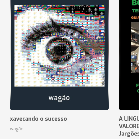
xavecando o sucesso
A LING
VALORE
wagão
Jargõe