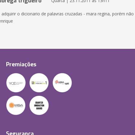
obrega trigueiro
Quarta | 23.11.2011 às 13h11
 adquirir o dicionario de palavras cruzadas - mara regina, porém não
enrique
Premiações
Segurança