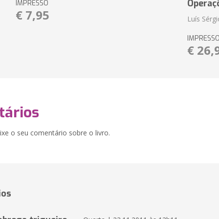
Operaç
IMPRESSO
€ 7,95
Luís Sérg
IMPRESS
€ 26,
ários
xe o seu comentário sobre o livro.
ios