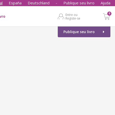
al
España
Deutschland
-
Publique seu livro
Ajuda
0
Entre ou
ivro
Registe-se
Publique seu livro