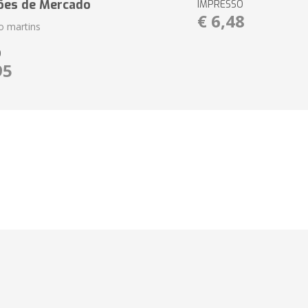
ões de Mercado
IMPRESSO
€ 6,48
io martins
O
95