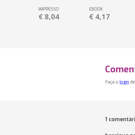
IMPRESSO
EBOOK
€ 8,04
€ 4,17
Coment
Faça o
login
dei
1 comentár