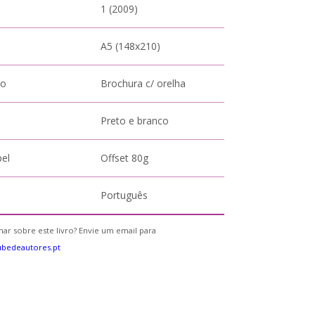
1 (2009)
A5 (148x210)
to
Brochura c/ orelha
Preto e branco
pel
Offset 80g
Português
ar sobre este livro? Envie um email para
bedeautores.pt