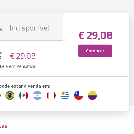
Indisponível
sa
€ 29,08
Comprar
ão
€ 29,08
k
Leia em Pensática
 pode estar à venda em:
cas