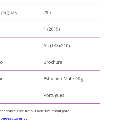
 páginas
295
1 (2019)
A5 (148x210)
to
Brochura
pel
Estucado Mate 90g
Português
ar sobre este livro? Envie um email para
bedeautores.pt