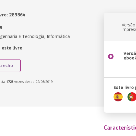
ivro: 289864
Versão
s
impres
genharia E Tecnologia, Informática
 este livro
Vers
eboo
trecho
ista
1723
vezes desde 22/06/2019
Este livro
Característi