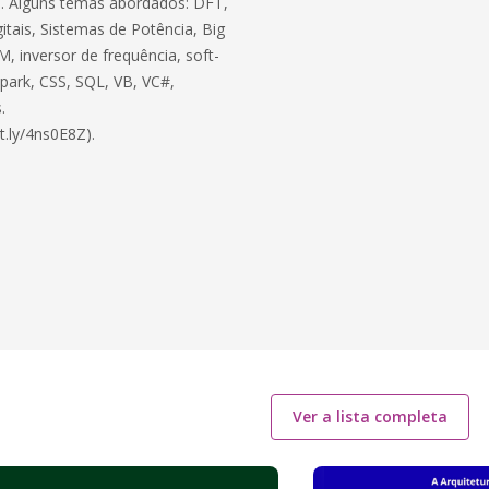
ico. Alguns temas abordados: DFT,
itais, Sistemas de Potência, Big
, inversor de frequência, soft-
 Spark, CSS, SQL, VB, VC#,
.
t.ly/4ns0E8Z).
Ver a lista completa