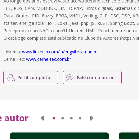
Ao longo dos anos escrevi vasto acervo literário técnico e científ
FFT, PDS, CAN, MODBUS, LIN, TCP/IP, Filtros digitais, Sistemas dig
Data, Grafos, PID, Fuzzy, FPGA, VHDL, Verilog, CLP, DSC, DSP, ARM
starter, energia solar, IoT, LoRa, Java, php, JS, REST, Spring Boot,
Perceptron, robô NAO, robô G1 Unitree, UML, React, dentre outros
O catálogo completo está publicado no Clube de Autores (https://bi
Linkedin:
www.linkedin.com/in/engvitoramadeu
Cerne Tec:
www.cerne-tec.com.br
Perfil completo
Fale com o autor
e autor