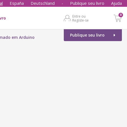
al
España
Deutschland
-
Publique seu livro
Ajuda
0
Entre ou
ivro
Registe-se
Publique seu livro
amado em Arduino