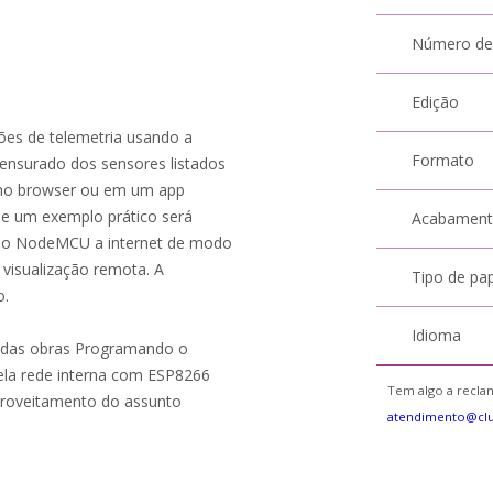
Número de
Edição
ções de telemetria usando a
Formato
ensurado dos sensores listados
 no browser ou em um app
de um exemplo prático será
Acabamen
ulo NodeMCU a internet de modo
 visualização remota. A
Tipo de pa
o.
Idioma
a das obras Programando o
ela rede interna com ESP8266
Tem algo a reclam
proveitamento do assunto
atendimento@clu