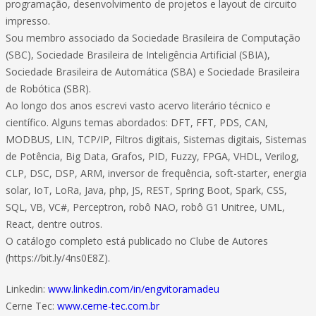
programação, desenvolvimento de projetos e layout de circuito
impresso.
Sou membro associado da Sociedade Brasileira de Computação
(SBC), Sociedade Brasileira de Inteligência Artificial (SBIA),
Sociedade Brasileira de Automática (SBA) e Sociedade Brasileira
de Robótica (SBR).
Ao longo dos anos escrevi vasto acervo literário técnico e
científico. Alguns temas abordados: DFT, FFT, PDS, CAN,
MODBUS, LIN, TCP/IP, Filtros digitais, Sistemas digitais, Sistemas
de Potência, Big Data, Grafos, PID, Fuzzy, FPGA, VHDL, Verilog,
CLP, DSC, DSP, ARM, inversor de frequência, soft-starter, energia
solar, IoT, LoRa, Java, php, JS, REST, Spring Boot, Spark, CSS,
SQL, VB, VC#, Perceptron, robô NAO, robô G1 Unitree, UML,
React, dentre outros.
O catálogo completo está publicado no Clube de Autores
(https://bit.ly/4ns0E8Z).
Linkedin:
www.linkedin.com/in/engvitoramadeu
Cerne Tec:
www.cerne-tec.com.br