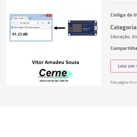
Código do l
Categoria
Educação, En
Compartilhe
Leia um 
Esta página foi v