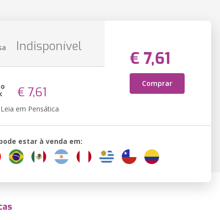
Indisponível
sa
€ 7,61
Comprar
ão
€ 7,61
k
Leia em Pensática
 pode estar à venda em:
cas