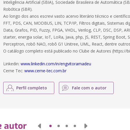
Inteligência Artificial (SBIA), Sociedade Brasileira de Automática (S
Robótica (SBR).
Ao longo dos anos escrevi vasto acervo literário técnico e científ
FFT, PDS, CAN, MODBUS, LIN, TCP/IP, Filtros digitais, Sistemas dig
Data, Grafos, PID, Fuzzy, FPGA, VHDL, Verilog, CLP, DSC, DSP, ARM
starter, energia solar, IoT, LoRa, Java, php, JS, REST, Spring Boot,
Perceptron, robô NAO, robô G1 Unitree, UML, React, dentre outros
O catálogo completo está publicado no Clube de Autores (https://bi
Linkedin:
www.linkedin.com/in/engvitoramadeu
Cerne Tec:
www.cerne-tec.com.br
Perfil completo
Fale com o autor
e autor