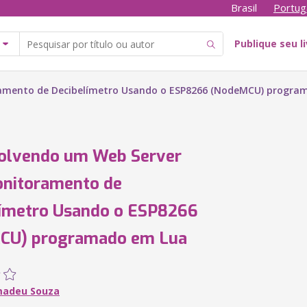
Brasil
Portug
Publique seu l
amento de Decibelímetro Usando o ESP8266 (NodeMCU) progra
olvendo um Web Server
onitoramento de
límetro Usando o ESP8266
CU) programado em Lua
madeu Souza