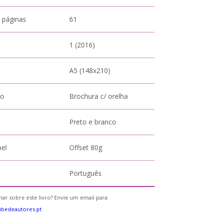
 páginas
61
1 (2016)
A5 (148x210)
to
Brochura c/ orelha
Preto e branco
pel
Offset 80g
Português
ar sobre este livro? Envie um email para
bedeautores.pt