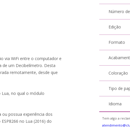
Número de
Edição
Formato
Acabamen
ão via WiFi entre o computador e
a de um Decibelímetro. Desta
torada remotamente, desde que
Coloração
Tipo de pa
o Lua, no qual o módulo
Idioma
ia ou possua experiência dos
Tem algo a reclam
o ESP8266 no Lua (2016) do
atendimento@clu