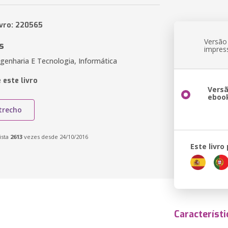
ivro: 220565
Versão
s
impres
genharia E Tecnologia, Informática
 este livro
Vers
eboo
trecho
ista
2613
vezes desde 24/10/2016
Este livro
Característi