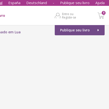
al
España
Deutschland
-
Publique seu livro
Ajuda
0
Entre ou
ivro
Registe-se
Publique seu livro
mado em Lua