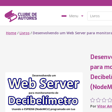
Menu
Home
/
Livros
/
Desenvolvendo um Web Server para monitor
Desenv
para m
Decibe
(NodeM
Por
Vitor A