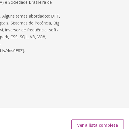
BA) e Sociedade Brasileira de
ico. Alguns temas abordados: DFT,
itais, Sistemas de Potência, Big
, inversor de frequência, soft-
 Spark, CSS, SQL, VB, VC#,
.
t.ly/4ns0E8Z).
Ver a lista completa