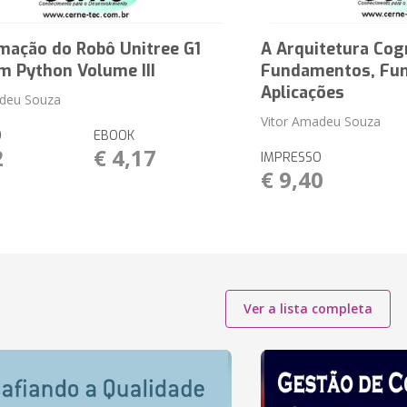
mação do Robô Unitree G1
A Arquitetura Cog
m Python Volume III
Fundamentos, Fun
Aplicações
adeu Souza
Vitor Amadeu Souza
O
EBOOK
2
€ 4,17
IMPRESSO
€ 9,40
Ver a lista completa