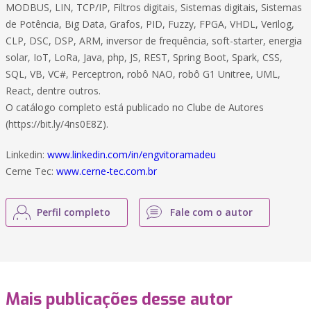
MODBUS, LIN, TCP/IP, Filtros digitais, Sistemas digitais, Sistemas
de Potência, Big Data, Grafos, PID, Fuzzy, FPGA, VHDL, Verilog,
CLP, DSC, DSP, ARM, inversor de frequência, soft-starter, energia
solar, IoT, LoRa, Java, php, JS, REST, Spring Boot, Spark, CSS,
SQL, VB, VC#, Perceptron, robô NAO, robô G1 Unitree, UML,
React, dentre outros.
O catálogo completo está publicado no Clube de Autores
(https://bit.ly/4ns0E8Z).
Linkedin:
www.linkedin.com/in/engvitoramadeu
Cerne Tec:
www.cerne-tec.com.br
Perfil completo
Fale com o autor
Mais publicações desse autor