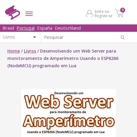
0
Entre ou
Registe-se
Brasil
Portugal
España
Deutschland
Home
/
Livros
/
Desenvolvendo um Web Server para
monitoramento de Amperímetro Usando o ESP8266
(NodeMCU) programado em Lua