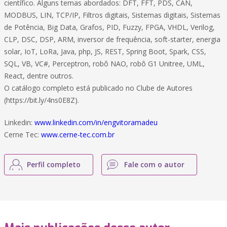
científico. Alguns temas abordados: DFT, FFT, PDS, CAN,
MODBUS, LIN, TCP/IP, Filtros digitais, Sistemas digitais, Sistemas
de Potência, Big Data, Grafos, PID, Fuzzy, FPGA, VHDL, Verilog,
CLP, DSC, DSP, ARM, inversor de frequência, soft-starter, energia
solar, IoT, LoRa, Java, php, JS, REST, Spring Boot, Spark, CSS,
SQL, VB, VC#, Perceptron, robô NAO, robô G1 Unitree, UML,
React, dentre outros.
O catálogo completo está publicado no Clube de Autores
(https://bit.ly/4ns0E8Z).
Linkedin:
www.linkedin.com/in/engvitoramadeu
Cerne Tec:
www.cerne-tec.com.br
Perfil completo
Fale com o autor