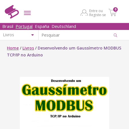
0
Entre ou
Registe-se
Brasil
Portugal
España
Deutschland
Home
/
Livros
/
Desenvolvendo um Gaussímetro MODBUS
TCP/IP no Arduino