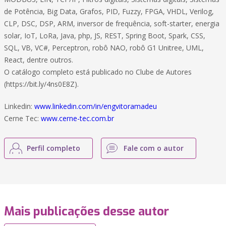
de Potência, Big Data, Grafos, PID, Fuzzy, FPGA, VHDL, Verilog,
CLP, DSC, DSP, ARM, inversor de frequência, soft-starter, energia
solar, IoT, LoRa, Java, php, JS, REST, Spring Boot, Spark, CSS,
SQL, VB, VC#, Perceptron, robô NAO, robô G1 Unitree, UML,
React, dentre outros.
O catálogo completo está publicado no Clube de Autores
(https://bit.ly/4ns0E8Z).
Linkedin:
www.linkedin.com/in/engvitoramadeu
Cerne Tec:
www.cerne-tec.com.br
Perfil completo
Fale com o autor
Mais publicações desse autor