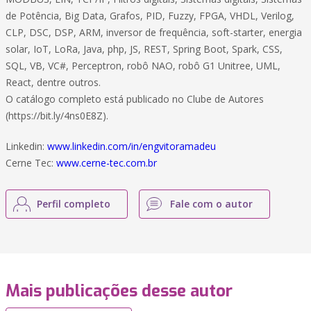
de Potência, Big Data, Grafos, PID, Fuzzy, FPGA, VHDL, Verilog,
CLP, DSC, DSP, ARM, inversor de frequência, soft-starter, energia
solar, IoT, LoRa, Java, php, JS, REST, Spring Boot, Spark, CSS,
SQL, VB, VC#, Perceptron, robô NAO, robô G1 Unitree, UML,
React, dentre outros.
O catálogo completo está publicado no Clube de Autores
(https://bit.ly/4ns0E8Z).
Linkedin:
www.linkedin.com/in/engvitoramadeu
Cerne Tec:
www.cerne-tec.com.br
Perfil completo
Fale com o autor
Mais publicações desse autor