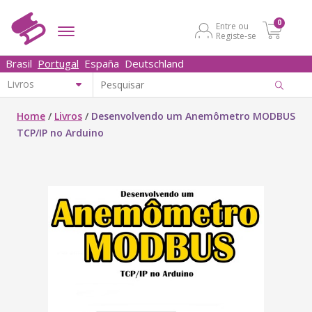
0
Entre ou
Registe-se
Brasil
Portugal
España
Deutschland
Home
/
Livros
/
Desenvolvendo um Anemômetro MODBUS
TCP/IP no Arduino