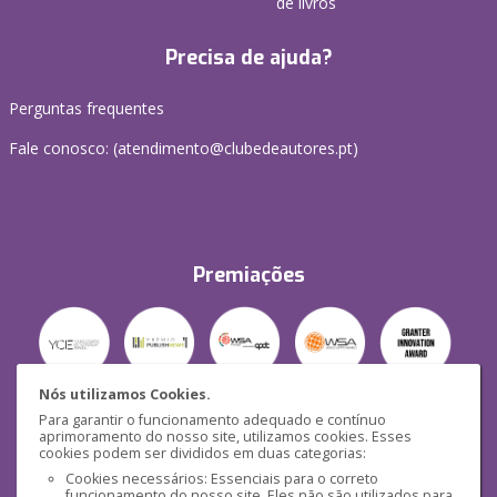
de livros
Precisa de ajuda?
Perguntas frequentes
Fale conosco: (
atendimento@clubedeautores.pt
)
Premiações
Nós utilizamos Cookies.
Para garantir o funcionamento adequado e contínuo
Segurança
aprimoramento do nosso site, utilizamos cookies. Esses
cookies podem ser divididos em duas categorias:
Cookies necessários: Essenciais para o correto
funcionamento do nosso site. Eles não são utilizados para