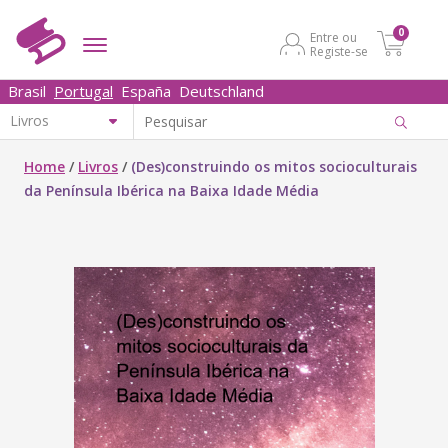
0
Entre ou
Registe-se
Brasil
Portugal
España
Deutschland
Home
/
Livros
/
(Des)construindo os mitos socioculturais
da Península Ibérica na Baixa Idade Média