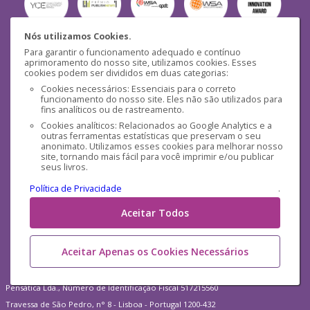
Nós utilizamos Cookies.
Para garantir o funcionamento adequado e contínuo
Segurança
aprimoramento do nosso site, utilizamos cookies. Esses
cookies podem ser divididos em duas categorias:
Cookies necessários: Essenciais para o correto
funcionamento do nosso site. Eles não são utilizados para
fins analíticos ou de rastreamento.
Cookies analíticos: Relacionados ao Google Analytics e a
outras ferramentas estatísticas que preservam o seu
Mídias Sociais
anonimato. Utilizamos esses cookies para melhorar nosso
site, tornando mais fácil para você imprimir e/ou publicar
seus livros.
Política de Privacidade
.
Aceitar Todos
Aceitar Apenas os Cookies Necessários
Pensática Lda., Número de Identificação Fiscal 517215560
Travessa de São Pedro, n° 8 - Lisboa - Portugal 1200-432