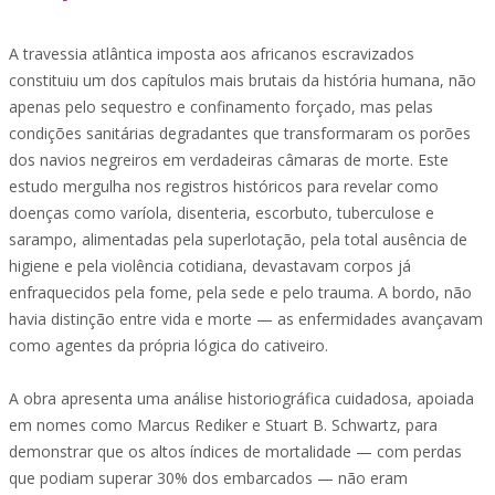
A travessia atlântica imposta aos africanos escravizados
constituiu um dos capítulos mais brutais da história humana, não
apenas pelo sequestro e confinamento forçado, mas pelas
condições sanitárias degradantes que transformaram os porões
dos navios negreiros em verdadeiras câmaras de morte. Este
estudo mergulha nos registros históricos para revelar como
doenças como varíola, disenteria, escorbuto, tuberculose e
sarampo, alimentadas pela superlotação, pela total ausência de
higiene e pela violência cotidiana, devastavam corpos já
enfraquecidos pela fome, pela sede e pelo trauma. A bordo, não
havia distinção entre vida e morte — as enfermidades avançavam
como agentes da própria lógica do cativeiro.
A obra apresenta uma análise historiográfica cuidadosa, apoiada
em nomes como Marcus Rediker e Stuart B. Schwartz, para
demonstrar que os altos índices de mortalidade — com perdas
que podiam superar 30% dos embarcados — não eram