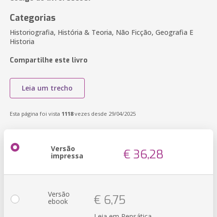
Categorias
Historiografia, História & Teoria, Não Ficção, Geografia E
Historia
Compartilhe este livro
Leia um trecho
Esta página foi vista
1118
vezes desde 29/04/2025
Versão
€ 36,28
impressa
Versão
€ 6,75
ebook
Leia em Pensática