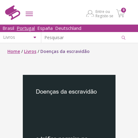
0
Entre ou
Registe-se
Brasil
Portugal
España
Deutschland
Home
/
Livros
/
Doenças da escravidão