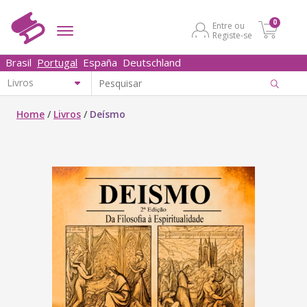
0
Entre ou
Registe-se
Brasil
Portugal
España
Deutschland
Home
/
Livros
/
Deísmo