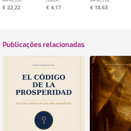
IMPRESSO
EBOOK
IMPRESSO
€ 22,22
€ 4,17
€ 18,63
Publicações relacionadas