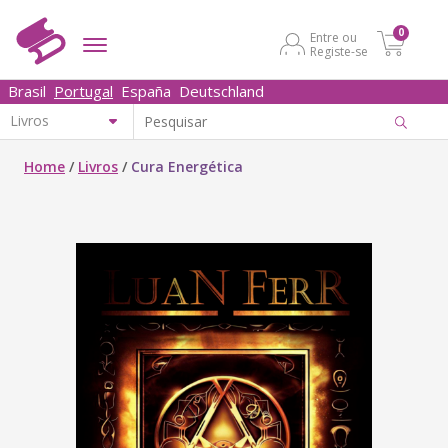
0
Entre ou
Registe-se
Brasil
Portugal
España
Deutschland
Home
/
Livros
/
Cura Energética