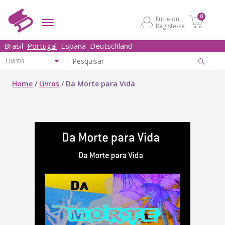
0
Entre ou
Registe-se
Brasil
Portugal
España
Deutschland
Home
/
Livros
/
Da Morte para Vida